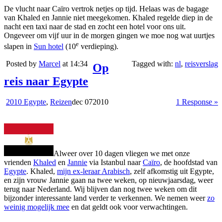
De vlucht naar Caïro vertrok netjes op tijd. Helaas was de bagage
van Khaled en Jannie niet meegekomen. Khaled regelde diep in de
nacht een taxi naar de stad en zocht een hotel voor ons uit.
Ongeveer om vijf uur in de morgen gingen we moe nog wat uurtjes
e
slapen in
Sun hotel
(10
verdieping).
Posted by
Marcel
at 14:34
Tagged with:
nl
,
reisverslag
Op
reis naar Egypte
2010 Egypte
,
Reizen
dec
07
2010
1 Response »
Alweer over 10 dagen vliegen we met onze
vrienden
Khaled
en
Jannie
via Istanbul naar
Caïro
, de hoofdstad van
Egypte
. Khaled,
mijn ex-leraar Arabisch
, zelf afkomstig uit Egypte,
en zijn vrouw Jannie gaan na twee weken, op nieuwjaarsdag, weer
terug naar Nederland. Wij blijven dan nog twee weken om dit
bijzonder interessante land verder te verkennen. We nemen weer
zo
weinig mogelijk mee
en dat geldt ook voor verwachtingen.