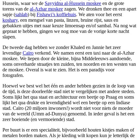
Hussein, waar we de
Sayyidna al-Hussein moskee
en de grote
torens van de
al-Azhar moskee
zagen. We dronken thee en een apart
sapje (
sahlab
) bij
Fishawi’s koffiehuis
. We aten voor het eerst
koshary
, een mengsel van pasta, linzen, bruine rijst, saus en
gebakken uitjes met naar keuze limoensap en/of sambal. Na nog wat
gepraat te hebben, gingen we nog moe van de vorige korte nacht
slapen.
De tweede dag hebben we zonder Khaled en Jannie het zeer
levendige
Caïro
verkend. We namen eerst een taxi naar de al-Azhar
moskee. We liepen door de kleine, bijna Middeleeuws aandoende,
soms onverharde straatjes ten zuiden, ten noorden en ten westen van
de moskee. Overal is wat te zien. Het is een paradijs voor
fotografen.
Hoewel we best wel het één en ander hebben gezien in de loop van
de tijd, is deze doorleefde stad niet te vergelijken met andere steden.
Soms lijkt het qua staat en architectuur een beetje op Praag en soms
lijkt het qua drukte en levendigheid wel een beetje op een Indiase
stad. Caïro (20 miljoen inwoners!) wordt niet voor niets de moeder
van de wereld (Umm ad-Dunya) genoemd. In ieder geval is het een
zeer boeiende (en vermoeiende) stad.
Per buurt is er een specialiteit, bijvoorbeeld houten kistjes maken of
metalen borden maken. Als je kleding wilt kopen kun je letterlijk de