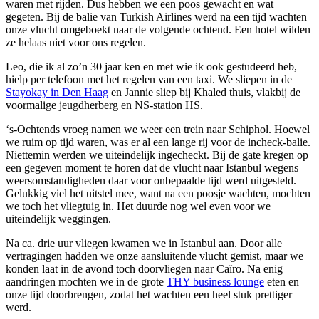
waren met rijden. Dus hebben we een poos gewacht en wat
gegeten. Bij de balie van Turkish Airlines werd na een tijd wachten
onze vlucht omgeboekt naar de volgende ochtend. Een hotel wilden
ze helaas niet voor ons regelen.
Leo, die ik al zo’n 30 jaar ken en met wie ik ook gestudeerd heb,
hielp per telefoon met het regelen van een taxi. We sliepen in de
Stayokay in Den Haag
en Jannie sliep bij Khaled thuis, vlakbij de
voormalige jeugdherberg en NS-station HS.
‘s-Ochtends vroeg namen we weer een trein naar Schiphol. Hoewel
we ruim op tijd waren, was er al een lange rij voor de incheck-balie.
Niettemin werden we uiteindelijk ingecheckt. Bij de gate kregen op
een gegeven moment te horen dat de vlucht naar Istanbul wegens
weersomstandigheden daar voor onbepaalde tijd werd uitgesteld.
Gelukkig viel het uitstel mee, want na een poosje wachten, mochten
we toch het vliegtuig in. Het duurde nog wel even voor we
uiteindelijk weggingen.
Na ca. drie uur vliegen kwamen we in Istanbul aan. Door alle
vertragingen hadden we onze aansluitende vlucht gemist, maar we
konden laat in de avond toch doorvliegen naar Caïro. Na enig
aandringen mochten we in de grote
THY business lounge
eten en
onze tijd doorbrengen, zodat het wachten een heel stuk prettiger
werd.