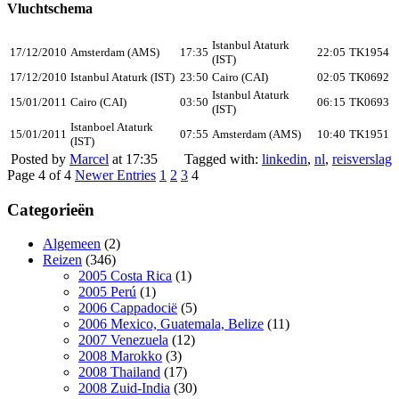
Vluchtschema
Istanbul Ataturk
17/12/2010
Amsterdam (AMS)
17:35
22:05
TK1954
(IST)
17/12/2010
Istanbul Ataturk (IST)
23:50
Cairo (CAI)
02:05
TK0692
Istanbul Ataturk
15/01/2011
Cairo (CAI)
03:50
06:15
TK0693
(IST)
Istanboel Ataturk
15/01/2011
07:55
Amsterdam (AMS)
10:40
TK1951
(IST)
Posted by
Marcel
at 17:35
Tagged with:
linkedin
,
nl
,
reisverslag
Page 4 of 4
Newer Entries
1
2
3
4
Categorieën
Algemeen
(2)
Reizen
(346)
2005 Costa Rica
(1)
2005 Perú
(1)
2006 Cappadocië
(5)
2006 Mexico, Guatemala, Belize
(11)
2007 Venezuela
(12)
2008 Marokko
(3)
2008 Thailand
(17)
2008 Zuid-India
(30)