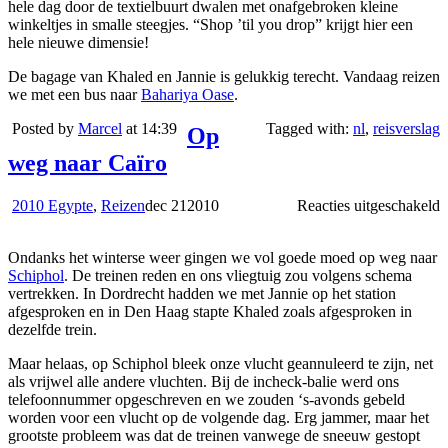
hele dag door de textielbuurt dwalen met onafgebroken kleine
winkeltjes in smalle steegjes. “Shop ’til you drop” krijgt hier een
hele nieuwe dimensie!
De bagage van Khaled en Jannie is gelukkig terecht. Vandaag reizen
we met een bus naar
Bahariya Oase
.
Posted by
Marcel
at 14:39
Tagged with:
nl
,
reisverslag
Op
weg naar Caïro
v
2010 Egypte
,
Reizen
dec
21
2010
Reacties uitgeschakeld
w
Ondanks het winterse weer gingen we vol goede moed op weg naar
n
Schiphol
. De treinen reden en ons vliegtuig zou volgens schema
C
vertrekken. In Dordrecht hadden we met Jannie op het station
afgesproken en in Den Haag stapte Khaled zoals afgesproken in
dezelfde trein.
Maar helaas, op Schiphol bleek onze vlucht geannuleerd te zijn, net
als vrijwel alle andere vluchten. Bij de incheck-balie werd ons
telefoonnummer opgeschreven en we zouden ‘s-avonds gebeld
worden voor een vlucht op de volgende dag. Erg jammer, maar het
grootste probleem was dat de treinen vanwege de sneeuw gestopt