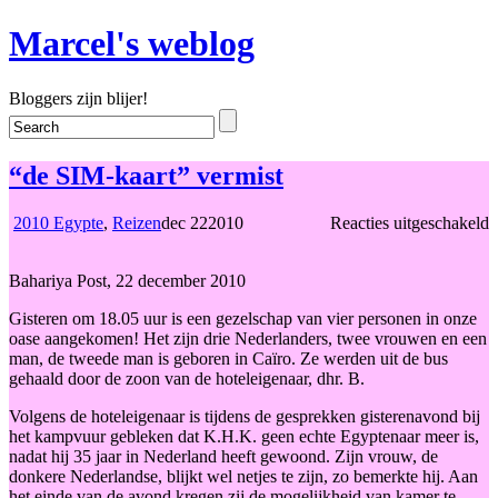
Marcel's weblog
Bloggers zijn blijer!
“de SIM-kaart” vermist
v
2010 Egypte
,
Reizen
dec
22
2010
Reacties uitgeschakeld
“
S
Bahariya Post, 22 december 2010
k
v
Gisteren om 18.05 uur is een gezelschap van vier personen in onze
oase aangekomen! Het zijn drie Nederlanders, twee vrouwen en een
man, de tweede man is geboren in Caïro. Ze werden uit de bus
gehaald door de zoon van de hoteleigenaar, dhr. B.
Volgens de hoteleigenaar is tijdens de gesprekken gisterenavond bij
het kampvuur gebleken dat K.H.K. geen echte Egyptenaar meer is,
nadat hij 35 jaar in Nederland heeft gewoond. Zijn vrouw, de
donkere Nederlandse, blijkt wel netjes te zijn, zo bemerkte hij. Aan
het einde van de avond kregen zij de mogelijkheid van kamer te