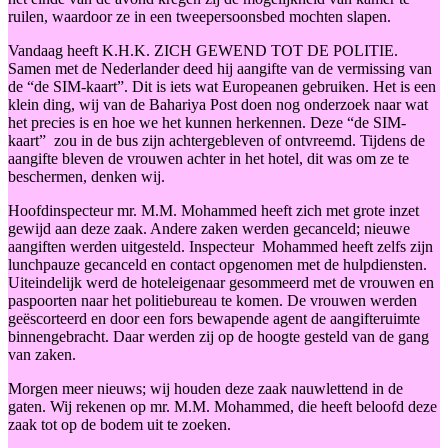
ruilen, waardoor ze in een tweepersoonsbed mochten slapen.
Vandaag heeft K.H.K. ZICH GEWEND TOT DE POLITIE.
Samen met de Nederlander deed hij aangifte van de vermissing van
de “de SIM-kaart”. Dit is iets wat Europeanen gebruiken. Het is een
klein ding, wij van de Bahariya Post doen nog onderzoek naar wat
het precies is en hoe we het kunnen herkennen. Deze “de SIM-
kaart” zou in de bus zijn achtergebleven of ontvreemd. Tijdens de
aangifte bleven de vrouwen achter in het hotel, dit was om ze te
beschermen, denken wij.
Hoofdinspecteur mr. M.M. Mohammed heeft zich met grote inzet
gewijd aan deze zaak. Andere zaken werden gecanceld; nieuwe
aangiften werden uitgesteld. Inspecteur Mohammed heeft zelfs zijn
lunchpauze gecanceld en contact opgenomen met de hulpdiensten.
Uiteindelijk werd de hoteleigenaar gesommeerd met de vrouwen en
paspoorten naar het politiebureau te komen. De vrouwen werden
geëscorteerd en door een fors bewapende agent de aangifteruimte
binnengebracht. Daar werden zij op de hoogte gesteld van de gang
van zaken.
Morgen meer nieuws; wij houden deze zaak nauwlettend in de
gaten. Wij rekenen op mr. M.M. Mohammed, die heeft beloofd deze
zaak tot op de bodem uit te zoeken.