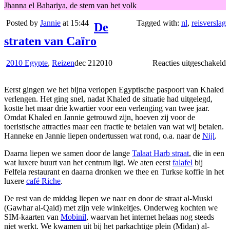
Jhanna el Bahariya, de stem van het volk
Posted by
Jannie
at 15:44
Tagged with:
nl
,
reisverslag
De
straten van Caïro
v
2010 Egypte
,
Reizen
dec
21
2010
Reacties uitgeschakeld
s
Eerst gingen we het bijna verlopen Egyptische paspoort van Khaled
v
verlengen. Het ging snel, nadat Khaled de situatie had uitgelegd,
C
kostte het maar drie kwartier voor een verlenging van twee jaar.
Omdat Khaled en Jannie getrouwd zijn, hoeven zij voor de
toeristische attracties maar een fractie te betalen van wat wij betalen.
Hanneke en Jannie liepen ondertussen wat rond, o.a. naar de
Nijl
.
Daarna liepen we samen door de lange
Talaat Harb straat
, die in een
wat luxere buurt van het centrum ligt. We aten eerst
falafel
bij
Felfela restaurant en daarna dronken we thee en Turkse koffie in het
luxere
café Riche
.
De rest van de middag liepen we naar en door de straat al-Muski
(Gawhar al-Qaid) met zijn vele winkeltjes. Onderweg kochten we
SIM-kaarten van
Mobinil
, waarvan het internet helaas nog steeds
niet werkt. We kwamen uit bij het parkachtige plein (Midan) al-