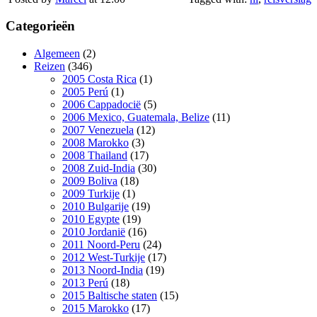
Categorieën
Algemeen
(2)
Reizen
(346)
2005 Costa Rica
(1)
2005 Perú
(1)
2006 Cappadocië
(5)
2006 Mexico, Guatemala, Belize
(11)
2007 Venezuela
(12)
2008 Marokko
(3)
2008 Thailand
(17)
2008 Zuid-India
(30)
2009 Boliva
(18)
2009 Turkije
(1)
2010 Bulgarije
(19)
2010 Egypte
(19)
2010 Jordanië
(16)
2011 Noord-Peru
(24)
2012 West-Turkije
(17)
2013 Noord-India
(19)
2013 Perú
(18)
2015 Baltische staten
(15)
2015 Marokko
(17)