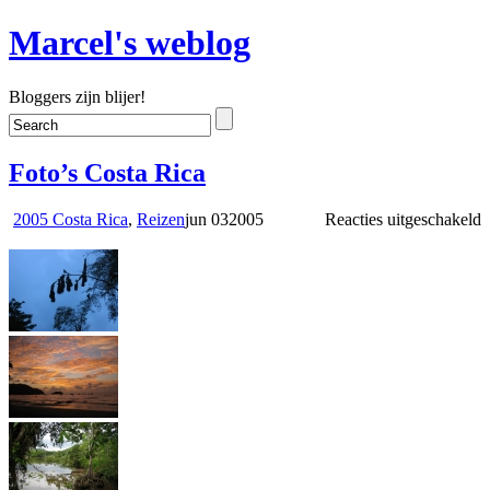
Marcel's weblog
Bloggers zijn blijer!
Foto’s Costa Rica
v
2005 Costa Rica
,
Reizen
jun
03
2005
Reacties uitgeschakeld
F
C
R