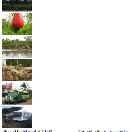
Posted by
Marcel
at 12:00
Tagged with:
nl
,
reisverslag