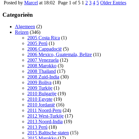
Posted by
Marcel
at 18:02
Page 1 of 5
1
2
3
4
5
Older Entries
Categorieën
Algemeen
(2)
Reizen
(346)
2005 Costa Rica
(1)
2005 Perú
(1)
2006 Cappadocië
(5)
2006 Mexico, Guatemala, Belize
(11)
2007 Venezuela
(12)
2008 Marokko
(3)
2008 Thailand
(17)
2008 Zuid-India
(30)
2009 Boliva
(18)
2009 Turkije
(1)
2010 Bulgarije
(19)
2010 Egypte
(19)
2010 Jordanië
(16)
2011 Noord-Peru
(24)
2012 West-Turkije
(17)
2013 Noord-India
(19)
2013 Perú
(18)
2015 Baltische staten
(15)
2015 Marokko
(17)