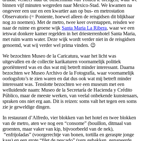
binnen vijf minuten wegreden naar Mexico-Stad. We kwamen na
ongeveer een uur en een kwartier aan op bus- en metrostation
Observatorio (= Poniente, hoewel alleen de reisgidsen dit blijkbaar
nog zo noemen). Met de metro, twee keer overstappen, reisden we
naar de ruime en groene wijk
Santa Maria La Ribera
, waar we een
ietswat donkere kamer regelden in het driesterrenhotel Santa Maria,
met ruim warm water. Deze wijk wordt verder niet in de reisgidsen
genoemd, wat wij verder wel prima vinden. 😉
We bezochten Museo de la Caricatura, waar het licht was
uitgevallen en de collectie karikaturen voornamelijk politiek
georiënteerd was en dus wat mij betreft minder interessant. Daarna
bezochten we Museo Archivo de la Fotografía, waar voornamelijk
oorlogsfoto’s te zien waren en dat dus ook wat mij betreft minder
interessant was. Tenslotte bezochten we een museum met een
welluidende naam: Museo de la Secretaría de Hacienda y Crédito
Público, maar de meeste werken, van veelal onbekende kunstenaars,
spraken ons niet erg aan. Dit is reizen: soms valt het tegen een soms
zie je geweldige dingen.
In restaurant d’Alfredo, vier blokken van het hotel en twee blokken
van de metro, aten we nog een “consome” (bouillon, ditmaal van
groenten, maar vaker van kip, bijvoorbeeld van de nek),
“enfrijoladas” (voorgerechtje van bonen, tortilla en geraspte jonge
kaas) en een grote “filet de pescado” (vers gebakken, gepaneerde