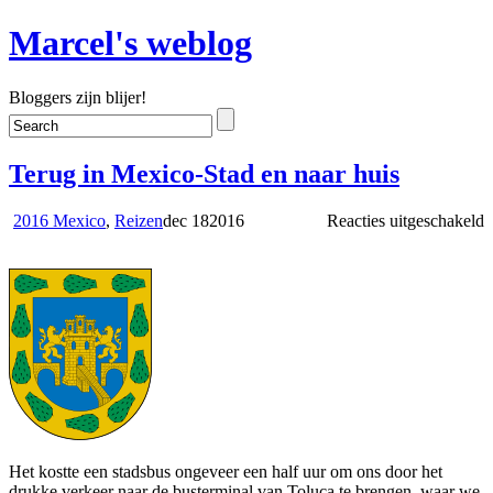
Marcel's weblog
Bloggers zijn blijer!
Terug in Mexico-Stad en naar huis
v
2016 Mexico
,
Reizen
dec
18
2016
Reacties uitgeschakeld
T
i
M
S
e
n
h
Het kostte een stadsbus ongeveer een half uur om ons door het
drukke verkeer naar de busterminal van Toluca te brengen, waar we