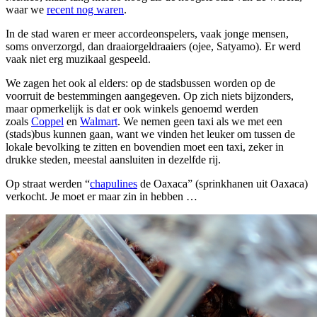
waar we
recent nog waren
.
In de stad waren er meer accordeonspelers, vaak jonge mensen,
soms onverzorgd, dan draaiorgeldraaiers (ojee, Satyamo). Er werd
vaak niet erg muzikaal gespeeld.
We zagen het ook al elders: op de stadsbussen worden op de
voorruit de bestemmingen aangegeven. Op zich niets bijzonders,
maar opmerkelijk is dat er ook winkels genoemd werden
zoals
Coppel
en
Walmart
. We nemen geen taxi als we met een
(stads)bus kunnen gaan, want we vinden het leuker om tussen de
lokale bevolking te zitten en bovendien moet een taxi, zeker in
drukke steden, meestal aansluiten in dezelfde rij.
Op straat werden “
chapulines
de Oaxaca” (sprinkhanen uit Oaxaca)
verkocht. Je moet er maar zin in hebben …