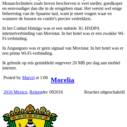
Monarchvlinders zoals boven beschreven is veel sneller, goedkoper
en eenvoudiger dan die in de reisgidsen staat. Het vereist wel enige
beheersing van de Spaanse taal, want je moet vragen waar en
wanneer de bussen en combi’s precies vertrekken.
In het Cuidad Hidalgo was er een stabiele 3G HSDPA
internetverbinding van Movistar. In het hotel was er een zwakke Wi-
Fi-verbinding.
In Angangueo was er geen signaal van Movistar. In het hotel was er
een prima Wi-Fi-verbinding.
Ik gebruik op reis gemiddeld ongeveer 20 MB per dag aan mobiel
internet.
Posted by
Marcel
at 1:06
Morelia
v
2016 Mexico
,
Reizen
dec
09
2016
Reacties uitgeschakeld
M