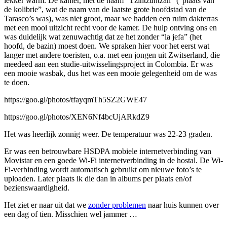
lekker warm. De kamer, met de naam “Tzintzuntzán” (“plaats van
de kolibrie”, wat de naam van de laatste grote hoofdstad van de
Tarasco’s was), was niet groot, maar we hadden een ruim dakterras
met een mooi uitzicht recht voor de kamer. De hulp ontving ons en
was duidelijk wat zenuwachtig dat ze het zonder “la jefa” (het
hoofd, de bazin) moest doen. We spraken hier voor het eerst wat
langer met andere toeristen, o.a. met een jongen uit Zwitserland, die
meedeed aan een studie-uitwisselingsproject in Colombia. Er was
een mooie wasbak, dus het was een mooie gelegenheid om de was
te doen.
https://goo.gl/photos/tfayqmTh5SZ2GWE47
https://goo.gl/photos/XEN6Nf4bcUjARkdZ9
Het was heerlijk zonnig weer. De temperatuur was 22-23 graden.
Er was een betrouwbare HSDPA mobiele internetverbinding van
Movistar en een goede Wi-Fi internetverbinding in de hostal. De Wi-
Fi-verbinding wordt automatisch gebruikt om nieuwe foto’s te
uploaden. Later plaats ik die dan in albums per plaats en/of
bezienswaardigheid.
Het ziet er naar uit dat we
zonder problemen
naar huis kunnen over
een dag of tien. Misschien wel jammer …