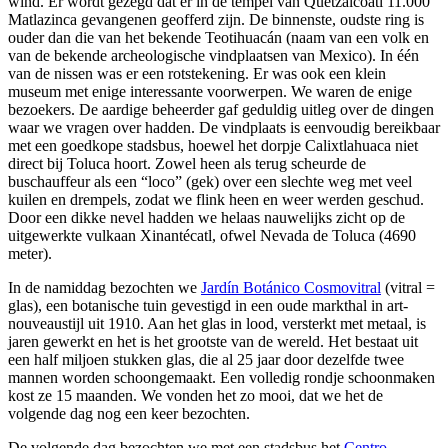
wind. Er wordt gezegd dat er in de tempel van Quetzalcoatl 11.000
Matlazinca gevangenen geofferd zijn. De binnenste, oudste ring is
ouder dan die van het bekende Teotihuacán (naam van een volk en
van de bekende archeologische vindplaatsen van Mexico). In één
van de nissen was er een rotstekening. Er was ook een klein
museum met enige interessante voorwerpen. We waren de enige
bezoekers. De aardige beheerder gaf geduldig uitleg over de dingen
waar we vragen over hadden. De vindplaats is eenvoudig bereikbaar
met een goedkope stadsbus, hoewel het dorpje Calixtlahuaca niet
direct bij Toluca hoort. Zowel heen als terug scheurde de
buschauffeur als een “loco” (gek) over een slechte weg met veel
kuilen en drempels, zodat we flink heen en weer werden geschud.
Door een dikke nevel hadden we helaas nauwelijks zicht op de
uitgewerkte vulkaan Xinantécatl, ofwel Nevada de Toluca (4690
meter).
In de namiddag bezochten we
Jardín Botánico Cosmovitral
(vitral =
glas), een botanische tuin gevestigd in een oude markthal in art-
nouveaustijl uit 1910. Aan het glas in lood, versterkt met metaal, is
jaren gewerkt en het is het grootste van de wereld. Het bestaat uit
een half miljoen stukken glas, die al 25 jaar door dezelfde twee
mannen worden schoongemaakt. Een volledig rondje schoonmaken
kost ze 15 maanden. We vonden het zo mooi, dat we het de
volgende dag nog een keer bezochten.
De volgende dag bezochten we met een stadsbus het
Centro