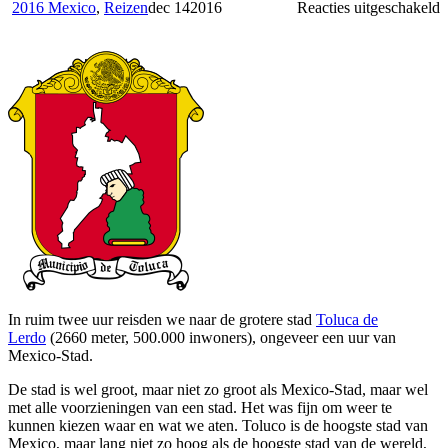
v
2016 Mexico
,
Reizen
dec
14
2016
Reacties uitgeschakeld
T
d
L
e
o
In ruim twee uur reisden we naar de grotere stad
Toluca de
Lerdo
(2660 meter, 500.000 inwoners), ongeveer een uur van
Mexico-Stad.
De stad is wel groot, maar niet zo groot als Mexico-Stad, maar wel
met alle voorzieningen van een stad. Het was fijn om weer te
kunnen kiezen waar en wat we aten. Toluco is de hoogste stad van
Mexico, maar lang niet zo hoog als de hoogste stad van de wereld,