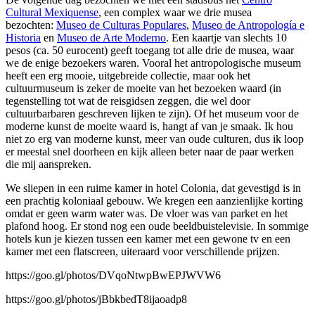
Cultural Mexiquense
, een complex waar we drie musea
bezochten:
Museo de Culturas Populares
,
Museo de Antropología e
Historia
en
Museo de Arte Moderno
. Een kaartje van slechts 10
pesos (ca. 50 eurocent) geeft toegang tot alle drie de musea, waar
we de enige bezoekers waren. Vooral het antropologische museum
heeft een erg mooie, uitgebreide collectie, maar ook het
cultuurmuseum is zeker de moeite van het bezoeken waard (in
tegenstelling tot wat de reisgidsen zeggen, die wel door
cultuurbarbaren geschreven lijken te zijn). Of het museum voor de
moderne kunst de moeite waard is, hangt af van je smaak. Ik hou
niet zo erg van moderne kunst, meer van oude culturen, dus ik loop
er meestal snel doorheen en kijk alleen beter naar de paar werken
die mij aanspreken.
We sliepen in een ruime kamer in hotel Colonia, dat gevestigd is in
een prachtig koloniaal gebouw. We kregen een aanzienlijke korting
omdat er geen warm water was. De vloer was van parket en het
plafond hoog. Er stond nog een oude beeldbuistelevisie. In sommige
hotels kun je kiezen tussen een kamer met een gewone tv en een
kamer met een flatscreen, uiteraard voor verschillende prijzen.
https://goo.gl/photos/DVqoNtwpBwEPJWVW6
https://goo.gl/photos/jBbkbedT8ijaoadp8