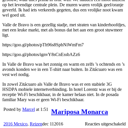
op het levendige centrale plein. De muren waren vrolijk geel/oranje
geverfd. Ik had iets verkeerds gegeten, dus een vrolijke noot kwam
wel goed uit.
Valle de Bravo is een gezellig stadje, met straten van kinderhoofdjes,
met een leuke markt, met als bonus dat het aan een groot stuwmeer
ligt.
https://goo.gl/photos/pTh96s8SpbNiWmFm7
https://goo.gl/photos/ignvY8sCnEssbAZz6
In Valle de Bravo was het zonnig en warm en zelfs ’s ochtends en ’s
avonds konden we in een T-shirt naar buiten. In Zitácuaro was een
vest wel nodig.
In zowel Zitácuaro als Valle de Bravo was er een stabiele 3G
HSDPA mobiele internetverbinding. In hotel Lorentz was er bij de
receptie Wi-Fi beschikbaar, in de kamer helaas niet. In de posada
familiar Mary was er geen Wi-Fi beschikbaar.
Posted by
Marcel
at 1:51
Mariposa Monarca
v
2016 Mexico
,
Reizen
dec
11
2016
Reacties uitgeschakeld