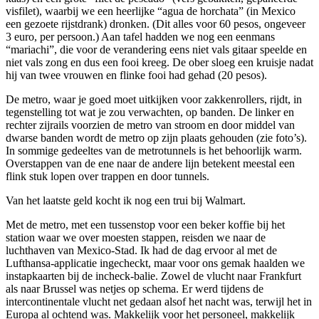
visfilet), waarbij we een heerlijke “agua de horchata” (in Mexico
een gezoete rijstdrank) dronken. (Dit alles voor 60 pesos, ongeveer
3 euro, per persoon.) Aan tafel hadden we nog een eenmans
“mariachi”, die voor de verandering eens niet vals gitaar speelde en
niet vals zong en dus een fooi kreeg. De ober sloeg een kruisje nadat
hij van twee vrouwen en flinke fooi had gehad (20 pesos).
De metro, waar je goed moet uitkijken voor zakkenrollers, rijdt, in
tegenstelling tot wat je zou verwachten, op banden. De linker en
rechter zijrails voorzien de metro van stroom en door middel van
dwarse banden wordt de metro op zijn plaats gehouden (zie foto’s).
In sommige gedeeltes van de metrotunnels is het behoorlijk warm.
Overstappen van de ene naar de andere lijn betekent meestal een
flink stuk lopen over trappen en door tunnels.
Van het laatste geld kocht ik nog een trui bij Walmart.
Met de metro, met een tussenstop voor een beker koffie bij het
station waar we over moesten stappen, reisden we naar de
luchthaven van Mexico-Stad. Ik had de dag ervoor al met de
Lufthansa-applicatie ingecheckt, maar voor ons gemak haalden we
instapkaarten bij de incheck-balie. Zowel de vlucht naar Frankfurt
als naar Brussel was netjes op schema. Er werd tijdens de
intercontinentale vlucht net gedaan alsof het nacht was, terwijl het in
Europa al ochtend was. Makkelijk voor het personeel, makkelijk