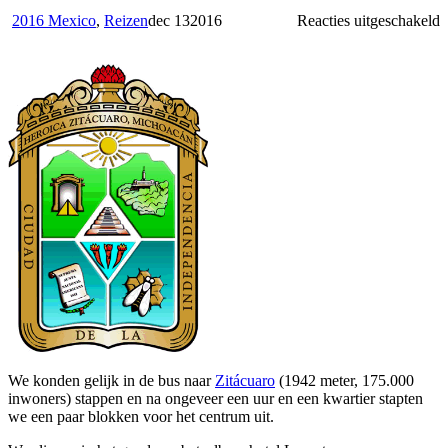
v
2016 Mexico
,
Reizen
dec
13
2016
Reacties uitgeschakeld
Z
V
d
B
We konden gelijk in de bus naar
Zitácuaro
(1942 meter, 175.000
inwoners) stappen en na ongeveer een uur en een kwartier stapten
we een paar blokken voor het centrum uit.