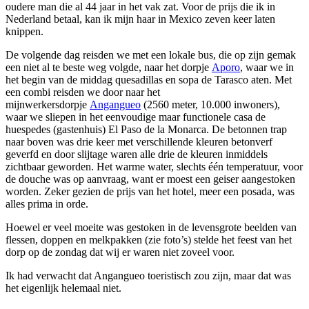
oudere man die al 44 jaar in het vak zat. Voor de prijs die ik in
Nederland betaal, kan ik mijn haar in Mexico zeven keer laten
knippen.
De volgende dag reisden we met een lokale bus, die op zijn gemak
een niet al te beste weg volgde, naar het dorpje
Aporo
, waar we in
het begin van de middag quesadillas en sopa de Tarasco aten. Met
een combi reisden we door naar het
mijnwerkersdorpje
Angangueo
(2560 meter, 10.000 inwoners),
waar we sliepen in het eenvoudige maar functionele casa de
huespedes (gastenhuis) El Paso de la Monarca. De betonnen trap
naar boven was drie keer met verschillende kleuren betonverf
geverfd en door slijtage waren alle drie de kleuren inmiddels
zichtbaar geworden. Het warme water, slechts één temperatuur, voor
de douche was op aanvraag, want er moest een geiser aangestoken
worden. Zeker gezien de prijs van het hotel, meer een posada, was
alles prima in orde.
Hoewel er veel moeite was gestoken in de levensgrote beelden van
flessen, doppen en melkpakken (zie foto’s) stelde het feest van het
dorp op de zondag dat wij er waren niet zoveel voor.
Ik had verwacht dat Angangueo toeristisch zou zijn, maar dat was
het eigenlijk helemaal niet.