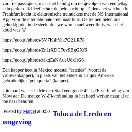
voor de passagiers, maar niet handig om de gevolgen van een jetlag
te beperken. Ik bleef echter de hele nacht op. Tijdens het wachten in
Frankfurt kocht ik elektronische treintickets met de NS International
App voor de internationale trein naar huis. De treinen lieten ons
gelukkig niet in de steek, dus we waren snel weer thuis, waar het
koud was 🙁
https://goo.gl/photos/SV7KshYek7Q21iR78
https://goo.gl/photos/Zn1rXDC7uvSBgGXf6
https://goo.gl/photos/zakqEaNAueUdxJtG6
Een kapper heet in Mexico meestal “estética” (vooral de
vrouwenkapper), in plaats van het elders in Latijns-Amerika
gebruikelijke “peluquería” (kapper).
Uiteraard was er in Mexico-Stad een goede 4G LTE-verbinding van
Movistar. De matige Wi-Fi-verbinding in het hotel werkte maar af en
toe naar behoren.
Posted by
Marcel
at 0:50
Toluca de Lerdo en
omgeving