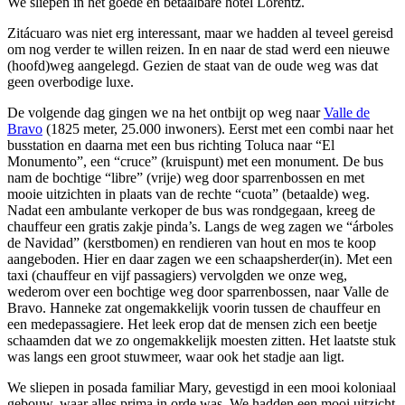
We sliepen in het goede en betaalbare hotel Lorentz.
Zitácuaro was niet erg interessant, maar we hadden al teveel gereisd
om nog verder te willen reizen. In en naar de stad werd een nieuwe
(hoofd)weg aangelegd. Gezien de staat van de oude weg was dat
geen overbodige luxe.
De volgende dag gingen we na het ontbijt op weg naar
Valle de
Bravo
(1825 meter, 25.000 inwoners). Eerst met een combi naar het
busstation en daarna met een bus richting Toluca naar “El
Monumento”, een “cruce” (kruispunt) met een monument. De bus
nam de bochtige “libre” (vrije) weg door sparrenbossen en met
mooie uitzichten in plaats van de rechte “cuota” (betaalde) weg.
Nadat een ambulante verkoper de bus was rondgegaan, kreeg de
chauffeur een gratis zakje pinda’s. Langs de weg zagen we “árboles
de Navidad” (kerstbomen) en rendieren van hout en mos te koop
aangeboden. Hier en daar zagen we een schaapsherder(in). Met een
taxi (chauffeur en vijf passagiers) vervolgden we onze weg,
wederom over een bochtige weg door sparrenbossen, naar Valle de
Bravo. Hanneke zat ongemakkelijk voorin tussen de chauffeur en
een medepassagiere. Het leek erop dat de mensen zich een beetje
schaamden dat we zo ongemakkelijk moesten zitten. Het laatste stuk
was langs een groot stuwmeer, waar ook het stadje aan ligt.
We sliepen in posada familiar Mary, gevestigd in een mooi koloniaal
gebouw, waar alles prima in orde was. We hadden een mooi uitzicht