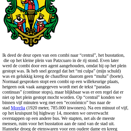
​Ik deed de deur open van een combi naar “central”, het busstation,
die op het kleine plein van Patzcuaro in de rij stond. Even later
werd de combi door een agent aangehouden, omdat hij op het plein
gestopt was. Ik heb snel gezegd dat het “mi culpa” (mijn schuld)
was en gelukkig kreeg de chauffeur daarom geen “multa” (boete).
Normaal gesproken stopt een combi op een willekeurige plaats,
hetgeen ook vaak aangegeven wordt met de tekst “paradas
continuas” (continue stops), maar blijkbaar was er een regel dat er
niet op het plein gestopt mocht worden. Op “central” konden we
binnen vijf minuten weg met een “económico” bus naar de
stad
Morelia
(1920 meter, 785.000 inwoners). Na een minuut of vijf,
op het kruispunt bij highway 14, moesten we onverwacht
overstappen op een andere bus. We stapten, net als de meeste
mensen, ruim voor het busstation aan de rand van de stad uit.
Hanneke droeg de etenswaren voor een oudere dame en kreeg