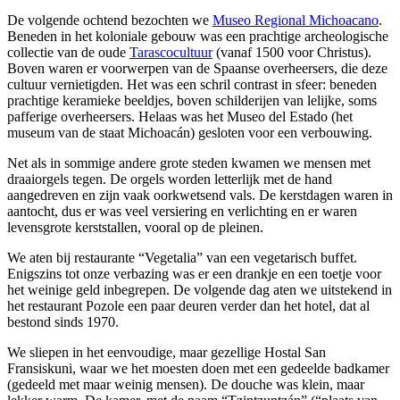
De volgende ochtend bezochten we
Museo Regional Michoacano
.
Beneden in het koloniale gebouw was een prachtige archeologische
collectie van de oude
Tarascocultuur
(vanaf 1500 voor Christus).
Boven waren er voorwerpen van de Spaanse overheersers, die deze
cultuur vernietigden. Het was een schril contrast in sfeer: beneden
prachtige keramieke beeldjes, boven schilderijen van lelijke, soms
pafferige overheersers. Helaas was het Museo del Estado (het
museum van de staat Michoacán) gesloten voor een verbouwing.
Net als in sommige andere grote steden kwamen we mensen met
draaiorgels tegen. De orgels worden letterlijk met de hand
aangedreven en zijn vaak oorkwetsend vals. De kerstdagen waren in
aantocht, dus er was veel versiering en verlichting en er waren
levensgrote kerststallen, vooral op de pleinen.
We aten bij restaurante “Vegetalia” van een vegetarisch buffet.
Enigszins tot onze verbazing was er een drankje en een toetje voor
het weinige geld inbegrepen. De volgende dag aten we uitstekend in
het restaurant Pozole een paar deuren verder dan het hotel, dat al
bestond sinds 1970.
We sliepen in het eenvoudige, maar gezellige Hostal San
Fransiskuni, waar we het moesten doen met een gedeelde badkamer
(gedeeld met maar weinig mensen). De douche was klein, maar