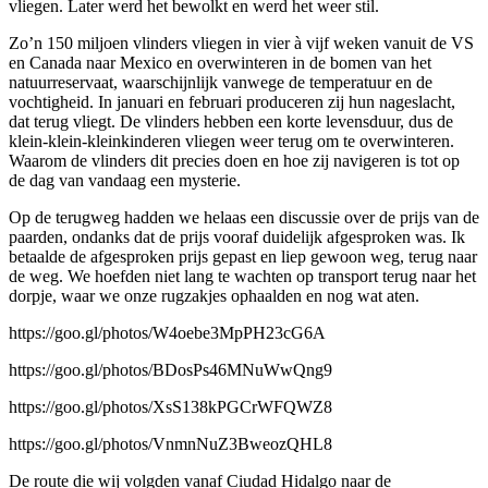
vliegen. Later werd het bewolkt en werd het weer stil.
Zo’n 150 miljoen vlinders vliegen in vier à vijf weken vanuit de VS
en Canada naar Mexico en overwinteren in de bomen van het
natuurreservaat, waarschijnlijk vanwege de temperatuur en de
vochtigheid. In januari en februari produceren zij hun nageslacht,
dat terug vliegt. De vlinders hebben een korte levensduur, dus de
klein-klein-kleinkinderen vliegen weer terug om te overwinteren.
Waarom de vlinders dit precies doen en hoe zij navigeren is tot op
de dag van vandaag een mysterie.
Op de terugweg hadden we helaas een discussie over de prijs van de
paarden, ondanks dat de prijs vooraf duidelijk afgesproken was. Ik
betaalde de afgesproken prijs gepast en liep gewoon weg, terug naar
de weg. We hoefden niet lang te wachten op transport terug naar het
dorpje, waar we onze rugzakjes ophaalden en nog wat aten.
https://goo.gl/photos/W4oebe3MpPH23cG6A
https://goo.gl/photos/BDosPs46MNuWwQng9
https://goo.gl/photos/XsS138kPGCrWFQWZ8
https://goo.gl/photos/VnmnNuZ3BweozQHL8
De route die wij volgden vanaf Ciudad Hidalgo naar de