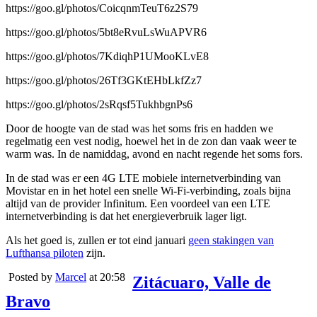
https://goo.gl/photos/CoicqnmTeuT6z2S79
https://goo.gl/photos/5bt8eRvuLsWuAPVR6
https://goo.gl/photos/7KdiqhP1UMooKLvE8
https://goo.gl/photos/26Tf3GKtEHbLkfZz7
https://goo.gl/photos/2sRqsf5TukhbgnPs6
Door de hoogte van de stad was het soms fris en hadden we
regelmatig een vest nodig, hoewel het in de zon dan vaak weer te
warm was. In de namiddag, avond en nacht regende het soms fors.
In de stad was er een 4G LTE mobiele internetverbinding van
Movistar en in het hotel een snelle Wi-Fi-verbinding, zoals bijna
altijd van de provider Infinitum. Een voordeel van een LTE
internetverbinding is dat het energieverbruik lager ligt.
Als het goed is, zullen er tot eind januari
geen stakingen van
Lufthansa piloten
zijn.
Posted by
Marcel
at 20:58
Zitácuaro, Valle de
Bravo