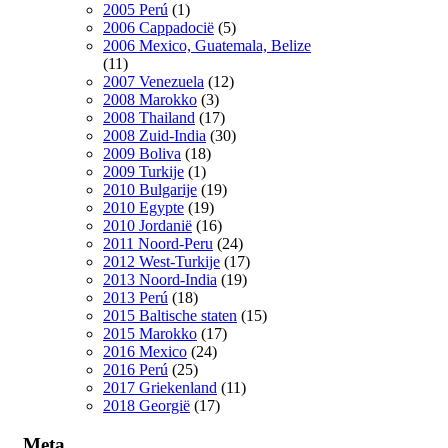
2005 Perú
(1)
2006 Cappadocië
(5)
2006 Mexico, Guatemala, Belize
(11)
2007 Venezuela
(12)
2008 Marokko
(3)
2008 Thailand
(17)
2008 Zuid-India
(30)
2009 Boliva
(18)
2009 Turkije
(1)
2010 Bulgarije
(19)
2010 Egypte
(19)
2010 Jordanië
(16)
2011 Noord-Peru
(24)
2012 West-Turkije
(17)
2013 Noord-India
(19)
2013 Perú
(18)
2015 Baltische staten
(15)
2015 Marokko
(17)
2016 Mexico
(24)
2016 Perú
(25)
2017 Griekenland
(11)
2018 Georgië
(17)
Meta