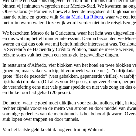
Het kostte een stadsbus ongeveer een half uur om ons door het drukk
binnen vijf minuten wegreden naar Mexico-Stad. We kwamen na ongev
Observatorio (= Poniente, hoewel alleen de reisgidsen dit blijkbaar 
naar de ruime en groene wijk
Santa Maria La Ribera
, waar we een iet
met ruim warm water. Deze wijk wordt verder niet in de reisgidsen g
We bezochten Museo de la Caricatura, waar het licht was uitgevallen e
en dus wat mij betreft minder interessant. Daarna bezochten we Museo
waren en dat dus ook wat mij betreft minder interessant was. Tensl
la Secretaría de Hacienda y Crédito Público, maar de meeste werken, 
reizen: soms valt het tegen een soms zie je geweldige dingen.
In restaurant d’Alfredo, vier blokken van het hotel en twee blokken 
groenten, maar vaker van kip, bijvoorbeeld van de nek), “enfrijoladas
grote “filet de pescado” (vers gebakken, gepaneerde visfilet), waarbi
rijstdrank) dronken. (Dit alles voor 60 pesos, ongeveer 3 euro, per 
de verandering eens niet vals gitaar speelde en niet vals zong en dus
en flinke fooi had gehad (20 pesos).
De metro, waar je goed moet uitkijken voor zakkenrollers, rijdt, in te
rechter zijrails voorzien de metro van stroom en door middel van dwar
sommige gedeeltes van de metrotunnels is het behoorlijk warm. Overst
stuk lopen over trappen en door tunnels.
Van het laatste geld kocht ik nog een trui bij Walmart.