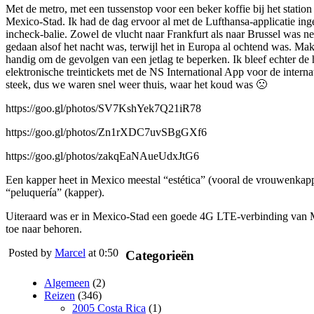
Met de metro, met een tussenstop voor een beker koffie bij het stati
Mexico-Stad. Ik had de dag ervoor al met de Lufthansa-applicatie in
incheck-balie. Zowel de vlucht naar Frankfurt als naar Brussel was net
gedaan alsof het nacht was, terwijl het in Europa al ochtend was. Mak
handig om de gevolgen van een jetlag te beperken. Ik bleef echter de 
elektronische treintickets met de NS International App voor de internat
steek, dus we waren snel weer thuis, waar het koud was 🙁
https://goo.gl/photos/SV7KshYek7Q21iR78
https://goo.gl/photos/Zn1rXDC7uvSBgGXf6
https://goo.gl/photos/zakqEaNAueUdxJtG6
Een kapper heet in Mexico meestal “estética” (vooral de vrouwenkapper
“peluquería” (kapper).
Uiteraard was er in Mexico-Stad een goede 4G LTE-verbinding van Mo
toe naar behoren.
Posted by
Marcel
at 0:50
Categorieën
Algemeen
(2)
Reizen
(346)
2005 Costa Rica
(1)