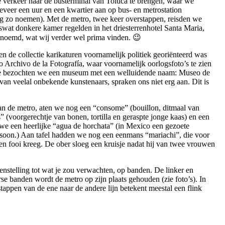
e verkeer naar de busterminal van Toluca te brengen, waar we
eer een uur en een kwartier aan op bus- en metrostation
nog zo noemen). Met de metro, twee keer overstappen, reisden we
swat donkere kamer regelden in het driesterrenhotel Santa Maria,
enoemd, wat wij verder wel prima vinden. 😉
n de collectie karikaturen voornamelijk politiek georiënteerd was
 Archivo de la Fotografía, waar voornamelijk oorlogsfoto’s te zien
otte bezochten we een museum met een welluidende naam: Museo de
van veelal onbekende kunstenaars, spraken ons niet erg aan. Dit is
van de metro, aten we nog een “consome” (bouillon, ditmaal van
” (voorgerechtje van bonen, tortilla en geraspte jonge kaas) en een
j we een heerlijke “agua de horchata” (in Mexico een gezoete
persoon.) Aan tafel hadden we nog een eenmans “mariachi”, die voor
 een fooi kreeg. De ober sloeg een kruisje nadat hij van twee vrouwen
genstelling tot wat je zou verwachten, op banden. De linker en
se banden wordt de metro op zijn plaats gehouden (zie foto’s). In
appen van de ene naar de andere lijn betekent meestal een flink