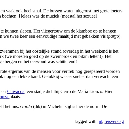
Pu
Co
en vaak ook heel smal. De bussen waren uitgerust met grote toeters
n bochten. Helaas was de muziek (meestal het sexueel
 te kunnen slapen. Het vliegertouw om de klamboe op te hangen,
n we twee keer een eenvoudige maaltijd met gebakken vis (
pargo
)
wemmen bij het oostelijke strand (overdag in het weekend is het
rk (we moesten goed op de zwembroek en bikini letten!). Het
ge bergen en het oerwoud was schitterend!
rote ergernis van de mensen voor vertrek nog gerepareerd worden
k nog een lekke band. Gelukkig was er sneller dan verwacht een
naar
Chivacoa
, een stadje dichtbij Cerro de María Lionzo. Hier
ionza
plaats.
eft het mis.
Gordo
(dik) in Michelin stijl is hier de norm. De
Tagged with:
nl
,
reisverslag