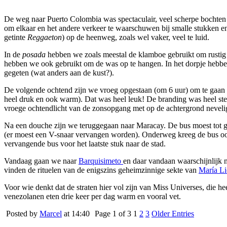
De weg naar Puerto Colombia was spectaculair, veel scherpe bochten 
om elkaar en het andere verkeer te waarschuwen bij smalle stukken e
getinte
Reggaeton
) op de heenweg, zoals wel vaker, veel te luid.
In de
posada
hebben we zoals meestal de klamboe gebruikt om rustig
hebben we ook gebruikt om de was op te hangen. In het dorpje hebbe
gegeten (wat anders aan de kust?).
De volgende ochtend zijn we vroeg opgestaan (om 6 uur) om te gaan z
heel druk en ook warm). Dat was heel leuk! De branding was heel ste
vroege ochtendlicht van de zonsopgang met op de achtergrond neveli
Na een douche zijn we teruggegaan naar Maracay. De bus moest tot g
(er moest een V-snaar vervangen worden). Onderweg kreeg de bus oo
vervangende bus voor het laatste stuk naar de stad.
Vandaag gaan we naar
Barquisimeto
en daar vandaan waarschijnlijk 
vinden de rituelen van de enigszins geheimzinnige sekte van
María L
Voor wie denkt dat de straten hier vol zijn van Miss Universes, die he
venezolanen eten drie keer per dag warm en vooral vet.
Posted by
Marcel
at 14:40
Page 1 of 3
1
2
3
Older Entries