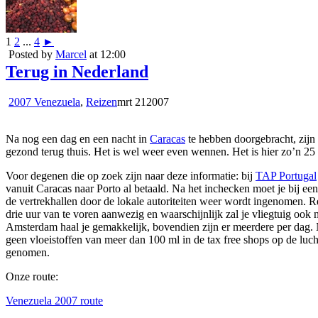
1
2
...
4
►
Posted by
Marcel
at 12:00
Terug in Nederland
2007 Venezuela
,
Reizen
mrt
21
2007
Na nog een dag en een nacht in
Caracas
te hebben doorgebracht, zijn 
gezond terug thuis. Het is wel weer even wennen. Het is hier zo’n 25
Voor degenen die op zoek zijn naar deze informatie: bij
TAP Portugal
vanuit Caracas naar Porto al betaald. Na het inchecken moet je bij ee
de vertrekhallen door de lokale autoriteiten weer wordt ingenomen. Re
drie uur van te voren aanwezig en waarschijnlijk zal je vliegtuig ook 
Amsterdam haal je gemakkelijk, bovendien zijn er meerdere per dag.
geen vloeistoffen van meer dan 100 ml in de tax free shops op de lu
genomen.
Onze route:
Venezuela 2007 route