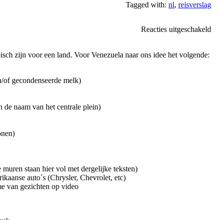
Tagged with:
nl
,
reisverslag
vo
Reacties uitgeschakeld
Ve
isch zijn voor een land. Voor Venezuela naar ons idee het volgende:
 en/of gecondenseerde melk)
n de naam van het centrale plein)
onen)
 muren staan hier vol met dergelijke teksten)
ikaanse auto´s (Chrysler, Chevrolet, etc)
e van gezichten op video