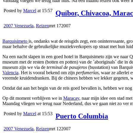
Vandaag vliegen we terug naar huis. Na een maand reizen ook weer l
Posted by
Marcel
at 15:57
Quíbor, Chivacoa, Mara
2007 Venezuela
,
Reizen
mrt
17
2007
Barquisimeto
is, ondanks wat de reisgids zegt, een oninteressante, g
maar behalve de gebruikelijke muziekverkopers op straat met hun lu
Na een nacht slapen in een goed hotel in Barquisimeto zijn we naar 
museum met de resten (botten en potten) van de ´aboriginals´ die in d
museum zijn we via de
terminal de pasajeros
(busstation) van Barqui
Valencia
. Het is vooral bekend om zijn
perfumerías
, waar ze allerlei
vreemde kruidendranken. Bij de chinees hebben we lekker gegeten, we
Omdat dat aan het begin van de reis goed bevallen is, hebben we nog
Op dit moment verblijven we in
Maracay
, naar mijn idee een stad met
Maandag vliegen we terug naar Nederland, dus we gaan niet zo ver me
Posted by
Marcel
at 15:53
Puerto Columbia
2007 Venezuela
,
Reizen
mrt
12
2007