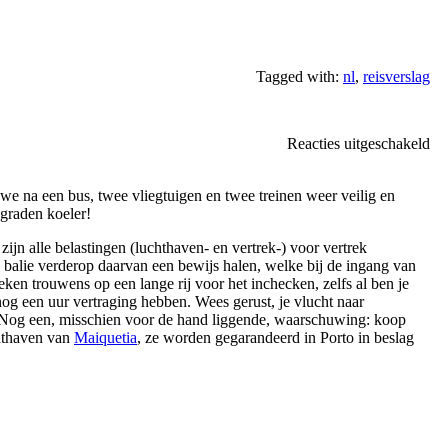
Tagged with:
nl
,
reisverslag
vo
Reacties uitgeschakeld
Te
in
we na een bus, twee vliegtuigen en twee treinen weer veilig en
Ne
 graden koeler!
zijn alle belastingen (luchthaven- en vertrek-) voor vertrek
n balie verderop daarvan een bewijs halen, welke bij de ingang van
ken trouwens op een lange rij voor het inchecken, zelfs al ben je
nog een uur vertraging hebben. Wees gerust, je vlucht naar
 Nog een, misschien voor de hand liggende, waarschuwing: koop
chthaven van
Maiquetia
, ze worden gegarandeerd in Porto in beslag