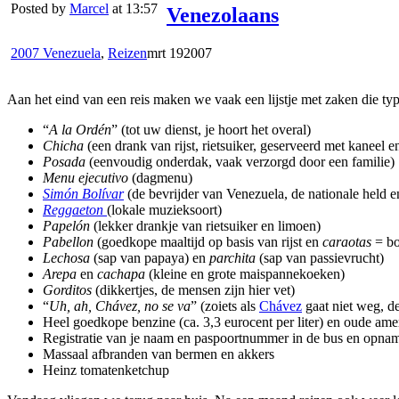
Posted by
Marcel
at 13:57
Venezolaans
2007 Venezuela
,
Reizen
mrt
19
2007
Aan het eind van een reis maken we vaak een lijstje met zaken die typ
“
A la Ordén
” (tot uw dienst, je hoort het overal)
Chicha
(een drank van rijst, rietsuiker, geserveerd met kaneel
Posada
(eenvoudig onderdak, vaak verzorgd door een familie)
Menu ejecutivo
(dagmenu)
Simón Bolívar
(de bevrijder van Venezuela, de nationale held e
Reggaeton
(lokale muzieksoort)
Papelón
(lekker drankje van rietsuiker en limoen)
Pabellon
(goedkope maaltijd op basis van rijst en
caraotas
= b
Lechosa
(sap van papaya) en
parchita
(sap van passievrucht)
Arepa
en
cachapa
(kleine en grote maispannekoeken)
Gorditos
(dikkertjes, de mensen zijn hier vet)
“
Uh, ah, Chávez, no se va
” (zoiets als
Chávez
gaat niet weg, de
Heel goedkope benzine (ca. 3,3 eurocent per liter) en oude amer
Registratie van je naam en paspoortnummer in de bus en opnam
Massaal afbranden van bermen en akkers
Heinz tomatenketchup