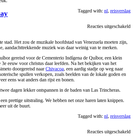
euk.
Tagged with:
nl
,
reisverslag
cay
vo
Reacties uitgeschakeld
Qu
Ch
rote stad. Het zou de muzikale hoofdstad van Venezuela moeten zijn,
Ma
ide, aandachttrekkende muziek was daar weinig van te merken.
Quíbor gereisd voor de Cementerio Indígena de Quíbor, een klein
e 3e eeuw voor christus daar leefden. Na het bekijken van het
simeto doorgereisd naar
Chivacoa
, een aardig stadje op weg naar
 esoterische spullen verkopen, zoals beelden van de lokale goden en
er eens wat anders dan rijst en bonen.
 twee dagen lekker ontspannen in de baden van Las Trincheras.
 een prettige uitstraling. We hebben net onze haren laten knippen.
er uit de buurt.
Tagged with:
nl
,
reisverslag
vo
Reacties uitgeschakeld