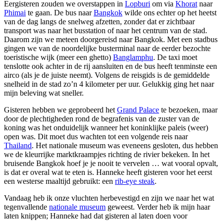
Eergisteren zouden we overstappen in
Lopburi
om via
Khorat
naar
Phimai
te gaan. De bus naar
Bangkok
wilde ons echter op het heetst
van de dag langs de snelweg afzetten, zonder dat er zichtbaar
transport was naar het busstation of naar het centrum van de stad.
Daarom zijn we meteen doorgereisd naar Bangkok. Met een stadbus
gingen we van de noordelijke busterminal naar de eerder bezochte
toeristische wijk (meer een ghetto)
Banglamphu
. De taxi moet
tenslotte ook achter in de rij aansluiten en de bus heeft tenminste een
airco (als je de juiste neemt). Volgens de reisgids is de gemiddelde
snelheid in de stad zo’n 4 kilometer per uur. Gelukkig ging het naar
mijn beleving wat sneller.
Gisteren hebben we geprobeerd het
Grand Palace
te bezoeken, maar
door de plechtigheden rond de begrafenis van de zuster van de
koning was het onduidelijk wanneer het koninklijke paleis (weer)
open was. Dit moet dus wachten tot een volgende reis naar
Thailand
. Het nationale museum was eveneens gesloten, dus hebben
we de kleurrijke marktkraampjes richting de rivier bekeken. In het
bruisende Bangkok hoef je je nooit te vervelen … wat vooral opvalt,
is dat er overal wat te eten is. Hanneke heeft gisteren voor het eerst
een westerse maaltijd gebruikt: een
rib-eye steak
.
Vandaag heb ik onze vluchten herbevestigd en zijn we naar het wat
tegenvallende
nationale museum
geweest. Verder heb ik mijn haar
laten knippen; Hanneke had dat gisteren al laten doen voor