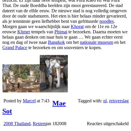
bezocht. Er zijn daar twee tempels, Wat Phra Kaeo en Wat Phra
That. De oude Boeddha beelden zijn mooi gerestaureerd. De stad
dateert van de elfde eeuw. De nieuwe stad is nog volledig omgeven
door de oude stadsmuren. Het eten is hier helaas minder gevarieerd,
als je tenminste geen liefhebber bent van gefrituurde
noodles
.
Morgen gaan we waarschijnlijk naar
Khorat
om de 11e en 12e
eeuwse
Khmer
tempels van
Phimai
te bezoeken. Daarna moeten we
helaas gaan denken om naar huis te gaan … We gaan echter eerst
nog en dag of twee naar
Bangkok
om het
nationale museum
en het
Grand Palace
te bezoeken en om souveniers te kopen.
Posted by
Marcel
at 7:43
Tagged with:
nl
,
reisverslag
Mae
Sot
v
2008 Thailand
,
Reizen
jan
18
2008
Reacties uitgeschakeld