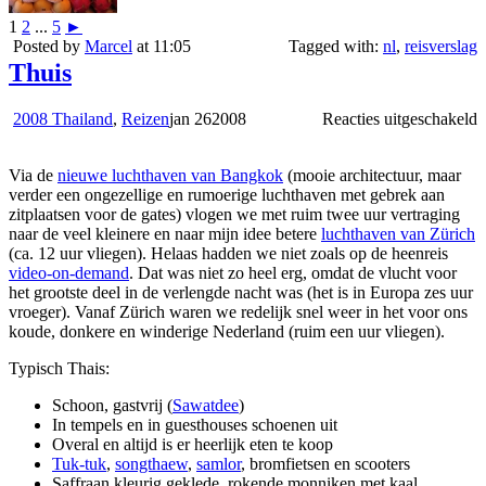
1
2
...
5
►
Posted by
Marcel
at 11:05
Tagged with:
nl
,
reisverslag
Thuis
v
2008 Thailand
,
Reizen
jan
26
2008
Reacties uitgeschakeld
T
Via de
nieuwe luchthaven van Bangkok
(mooie architectuur, maar
verder een ongezellige en rumoerige luchthaven met gebrek aan
zitplaatsen voor de gates) vlogen we met ruim twee uur vertraging
naar de veel kleinere en naar mijn idee betere
luchthaven van Zürich
(ca. 12 uur vliegen). Helaas hadden we niet zoals op de heenreis
video-on-demand
. Dat was niet zo heel erg, omdat de vlucht voor
het grootste deel in de verlengde nacht was (het is in Europa zes uur
vroeger). Vanaf Zürich waren we redelijk snel weer in het voor ons
koude, donkere en winderige Nederland (ruim een uur vliegen).
Typisch Thais:
Schoon, gastvrij (
Sawatdee
)
In tempels en in guesthouses schoenen uit
Overal en altijd is er heerlijk eten te koop
Tuk-tuk
,
songthaew
,
samlor
, bromfietsen en scooters
Saffraan kleurig geklede, rokende monniken met kaal