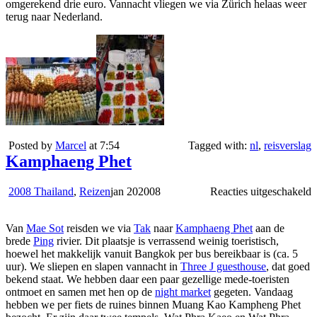
omgerekend drie euro. Vannacht vliegen we via Zürich helaas weer
terug naar Nederland.
Posted by
Marcel
at 7:54
Tagged with:
nl
,
reisverslag
Kamphaeng Phet
v
2008 Thailand
,
Reizen
jan
20
2008
Reacties uitgeschakeld
K
P
Van
Mae Sot
reisden we via
Tak
naar
Kamphaeng Phet
aan de
brede
Ping
rivier. Dit plaatsje is verrassend weinig toeristisch,
hoewel het makkelijk vanuit Bangkok per bus bereikbaar is (ca. 5
uur). We sliepen en slapen vannacht in
Three J guesthouse
, dat goed
bekend staat. We hebben daar een paar gezellige mede-toeristen
ontmoet en samen met hen op de
night market
gegeten. Vandaag
hebben we per fiets de ruines binnen Muang Kao Kampheng Phet