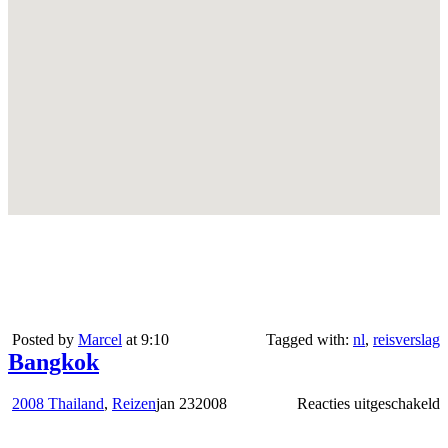
Posted by
Marcel
at 9:10
Tagged with:
nl
,
reisverslag
Bangkok
v
2008 Thailand
,
Reizen
jan
23
2008
Reacties uitgeschakeld
B