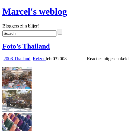
Marcel's weblog
Bloggers zijn blijer!
Foto’s Thailand
v
2008 Thailand
,
Reizen
feb
03
2008
Reacties uitgeschakeld
F
T