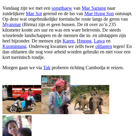
S
Vandaag zijn we met een
songthaew
van
Mae Sariang
naar
zuidelijkere
Mae Sot
gereisd en de lus van
Mae Hong Son
ontsnapt.
Op deze wat ongebruikelijke toeristische route langs de grens van
Myanmar
(Birma) zijn er geen bussen. De rit over zo’n 235
kilometer kostte zes uur en was een ware belevenis. De steeds
wisselende landschappen en de mensen die in- en uitstappen zijn
heel bijzonder. De mensen zijn
Karen
,
Hmong
,
Lawa
en
Kuomintang
. Onderweg kwamen we zelfs twee
olifanten
tegen! En
dan olifanten die nog voor arbeid worden gebruikt en niet voor een
kort toeristisch rondje.
Morgen gaan we via
Tak
proberen richting Cambodja te reizen.