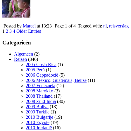
Posted by
Marcel
at 13:23
Page 1 of 4
Tagged with:
nl
,
reisverslag
1
2
3
4
Older Entries
Categorieën
Algemeen
(2)
Reizen
(346)
2005 Costa Rica
(1)
2005 Perú
(1)
2006 Cappadocië
(5)
2006 Mexico, Guatemala, Belize
(11)
2007 Venezuela
(12)
2008 Marokko
(3)
2008 Thailand
(17)
2008 Zuid-India
(30)
2009 Boliva
(18)
2009 Turkije
(1)
2010 Bulgarije
(19)
2010 Egypte
(19)
2010 Jordanië
(16)