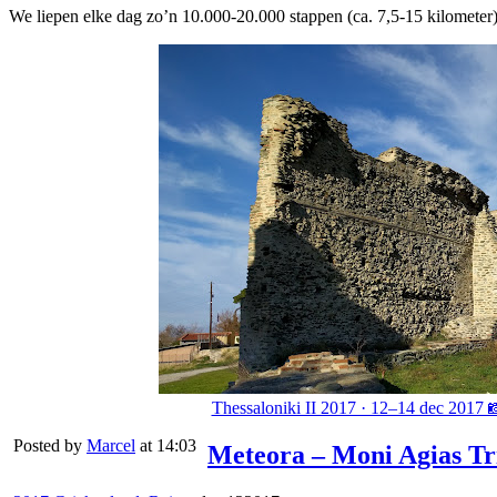
We liepen elke dag zo’n 10.000-20.000 stappen (ca. 7,5-15 kilometer)
Thessaloniki II 2017 · 12–14 dec 2017 
Posted by
Marcel
at 14:03
Meteora – Moni Agias Tr