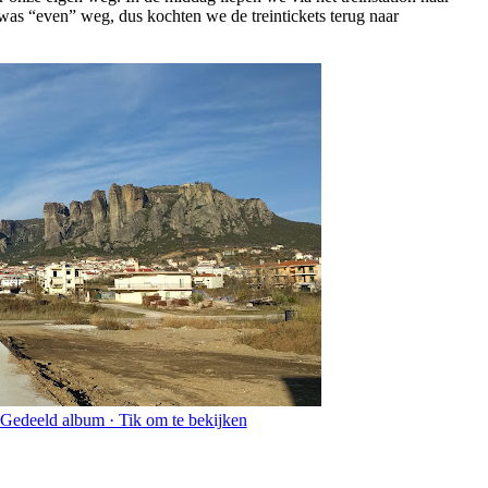
was “even” weg, dus kochten we de treintickets terug naar
Gedeeld album · Tik om te bekijken