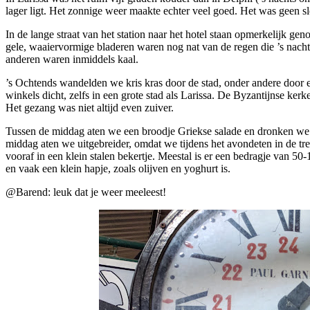
lager ligt. Het zonnige weer maakte echter veel goed. Het was geen sl
In de lange straat van het station naar het hotel staan opmerkelijk g
gele, waaiervormige bladeren waren nog nat van de regen die ’s na
anderen waren inmiddels kaal.
’s Ochtends wandelden we kris kras door de stad, onder andere door e
winkels dicht, zelfs in een grote stad als Larissa. De Byzantijnse ke
Het gezang was niet altijd even zuiver.
Tussen de middag aten we een broodje Griekse salade en dronken we e
middag aten we uitgebreider, omdat we tijdens het avondeten in de tr
vooraf in een klein stalen bekertje. Meestal is er een bedragje van 50
en vaak een klein hapje, zoals olijven en yoghurt is.
@Barend: leuk dat je weer meeleest!