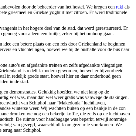
d aanbevolen door de beheerder van het hostel. We kregen een
raki
als
ete griesmeel en Griekse yoghurt met citroen. Er werd traditionele
angenis in het hogere deel van de stad, dat werd gerestaureerd. Er
genoeg voor alleen een truitje, zeker bij het omhoog gaan.
ijn idee een betere plaats om een reis door Griekenland te beginnen
ervers en vluchtelingen, hoewel we bij de bushalte voor de bus naar
potte auto’s en afgedankte treinen en zelfs afgedankte vliegtuigen,
Griekenland is redelijk modern geworden, hoewel er bijvoorbeeld
estal in redelijk goede staat, hoewel hier en daar onderhoud geen
den in de stad.
ng en demonstraties. Gelukkig hoefden we niet lang op de
aardig vol was, maar dan wel weer gratis was vanwege de stakingen.
e heenvlucht van Schiphol naar “Makedonia” luchthaven,
andse winterse weer. Wij wachtten buiten op een bankje in de zon
ouane dronken we nog een bekertje koffie, die zelfs op de luchthaven
haotisch. De ruimte voor handbagage was beperkt, terwijl sommige
einig van gezegd, waarschijnlijk om gezeur te voorkomen. We
 terug naar Schiphol.