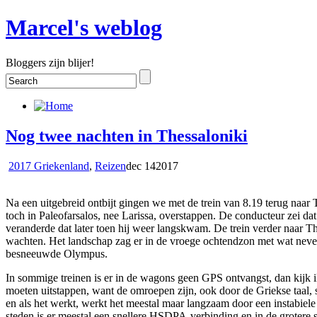
Marcel's weblog
Bloggers zijn blijer!
Nog twee nachten in Thessaloniki
2017 Griekenland
,
Reizen
dec
14
2017
Na een uitgebreid ontbijt gingen we met de trein van 8.19 terug naar 
toch in Paleofarsalos, nee Larissa, overstappen. De conducteur zei dat 
veranderde dat later toen hij weer langskwam. De trein verder naar Th
wachten. Het landschap zag er in de vroege ochtendzon met wat nevel
besneeuwde Olympus.
In sommige treinen is er in de wagons geen GPS ontvangst, dan kijk 
moeten uitstappen, want de omroepen zijn, ook door de Griekse taal, s
en als het werkt, werkt het meestal maar langzaam door een instabie
steden is er meestal een snellere HSDPA-verbinding en in de grotere 