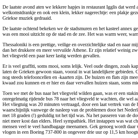
De laatste avond aten we lekkere hapjes in restaurant Igglis dat wer
welkomstdrankje en ook een klein, lekker nagerechtje: een plakje gezo
Griekse muziek gedraaid.
De laatste ochtend bekeken we de stadsmuren en het kasteel annex gev
was een mooi uitzicht op de stad en de zee. Het was warm weer, warm 
Thessaloniki is een prettige, veilige en overzichtelijke stad en naar m
dan het drukkere en meer vervuilde Athene. Er zijn relatief weinig zw
het vliegveld een paar keer lastig werden gevallen.
Er is veel graffiti, soms mooi, soms lelijk. Veel oude dingen, zoals ka
laten de Grieken gewoon staan, vooral in wat landelijkere gebieden. 
nog steeds telefooncellen en -kaarten zijn. De huizen en flats zijn me
kwaad zou kunnen en er hier en daar vervallen huizen staan, soms mid
Toen we met de bus naar het vliegveld wilden gaan, was er een staki
onregelmatig rijdende bus 78 naar het vliegveld te wachten, die wel 
Het vliegtuig was 20 minuten vertraagd, door een laat vertrek van d
waarschijnlijk vanwege de nasleep van de problemen door het Nederl
met 18 graden (!) geduldig tot het tijd was. Na het passeren van de d
niet meer kost dan elders. Heel sympathiek. Het instappen was wat c
mensen veel te veel handbagage meenamen. Gek genoeg wordt daar w
vlogen in een Boeing 737-800 in ongeveer drie uur op 11,5 km hoogte