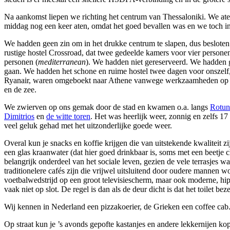
Na aankomst liepen we richting het centrum van Thessaloniki. We aten
middag nog een keer aten, omdat het goed bevallen was en we toch in
We hadden geen zin om in het drukke centrum te slapen, dus besloten 
rustige hostel Crossroad, dat twee gedeelde kamers voor vier personen
personen (
mediterranean
). We hadden niet gereserveerd. We hadden g
gaan. We hadden het schone en ruime hostel twee dagen voor onszelf,
Ryanair, waren omgeboekt naar Athene vanwege werkzaamheden op de
en de zee.
We zwierven op ons gemak door de stad en kwamen o.a. langs
Rotun
Dimitrios
en
de witte toren
. Het was heerlijk weer, zonnig en zelfs 1
veel geluk gehad met het uitzonderlijke goede weer.
Overal kun je snacks en koffie krijgen die van uitstekende kwaliteit zijn
een glas kraanwater (dat hier goed drinkbaar is, soms met een beetje 
belangrijk onderdeel van het sociale leven, gezien de vele terrasjes wa
traditionelere cafés zijn die vrijwel uitsluitend door oudere mannen 
voetbalwedstrijd op een groot televisiescherm, maar ook moderne, hip
vaak niet op slot. De regel is dan als de deur dicht is dat het toilet bezet
Wij kennen in Nederland een pizzakoerier, de Grieken een coffee cab
Op straat kun je ’s avonds gepofte kastanjes en andere lekkernijen ko