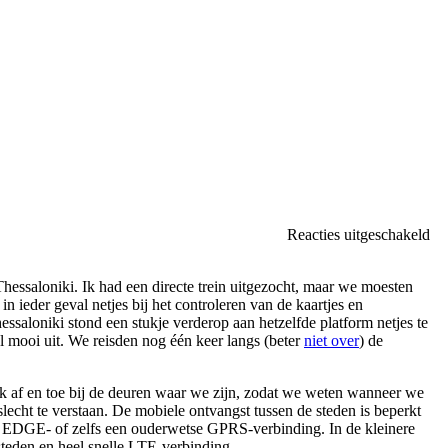
vo
Reacties uitgeschakeld
No
tw
Thessaloniki. Ik had een directe trein uitgezocht, maar we moesten
na
in ieder geval netjes bij het controleren van de kaartjes en
in
essaloniki stond een stukje verderop aan hetzelfde platform netjes te
Th
 mooi uit. We reisden nog één keer langs (beter
niet over
) de
ik af en toe bij de deuren waar we zijn, zodat we weten wanneer we
lecht te verstaan. De mobiele ontvangst tussen de steden is beperkt
le EDGE- of zelfs een ouderwetse GPRS-verbinding. In de kleinere
steden en heel snelle LTE-verbinding.