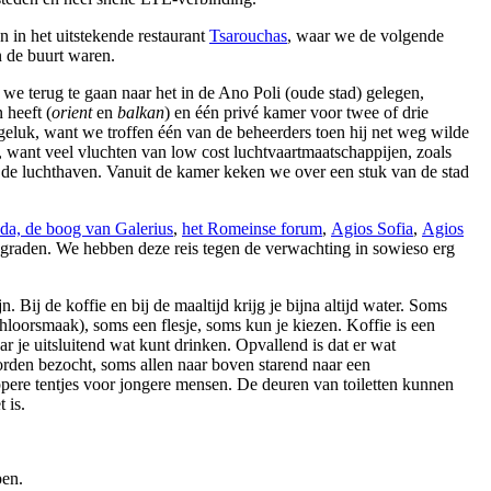
 in het uitstekende restaurant
Tsarouchas
, waar we de volgende
 de buurt waren.
we terug te gaan naar het in de Ano Poli (oude stad) gelegen,
 heeft (
orient
en
balkan
) en één privé kamer voor twee of drie
eluk, want we troffen één van de beheerders toen hij net weg wilde
 want veel vluchten van low cost luchtvaartmaatschappijen, zoals
 luchthaven. Vanuit de kamer keken we over een stuk van de stad
da, de boog van Galerius
,
het Romeinse forum
,
Agios Sofia
,
Agios
7 graden. We hebben deze reis tegen de verwachting in sowieso erg
. Bij de koffie en bij de maaltijd krijg je bijna altijd water. Soms
chloorsmaak), soms een flesje, soms kun je kiezen. Koffie is een
ar je uitsluitend wat kunt drinken. Opvallend is dat er wat
worden bezocht, soms allen naar boven starend naar een
pere tentjes voor jongere mensen. De deuren van toiletten kunnen
 is.
.
pen.