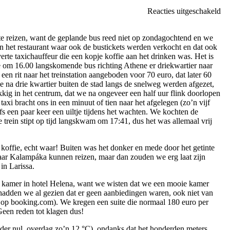
vo
Reacties uitgeschakeld
Ee
zo
te reizen, want de geplande bus reed niet op zondagochtend en we
in
n het restaurant waar ook de bustickets werden verkocht en dat ook
La
erte taxichauffeur die een kopje koffie aan het drinken was. Het is
u de om 16.00 langskomende bus richting Athene er driekwartier naar
en rit naar het treinstation aangeboden voor 70 euro, dat later 60
 na drie kwartier buiten de stad langs de snelweg werden afgezet,
kkig in het centrum, dat we na ongeveer een half uur flink doorlopen
axi bracht ons in een minuut of tien naar het afgelegen (zo’n vijf
lfs een paar keer een uiltje tijdens het wachten. We kochten de
e trein stipt op tijd langskwam om 17:41, dus het was allemaal vrij
e koffie, echt waar! Buiten was het donker en mede door het getinte
 naar Kalampáka kunnen reizen, maar dan zouden we erg laat zijn
in Larissa.
e kamer in hotel Helena, want we wisten dat we een mooie kamer
 hadden we al gezien dat er geen aanbiedingen waren, ook niet van
pt op booking.com). We kregen een suite die normaal 180 euro per
 Geen reden tot klagen dus!
onder nul, overdag zo’n 12 °C), ondanks dat het honderden meters