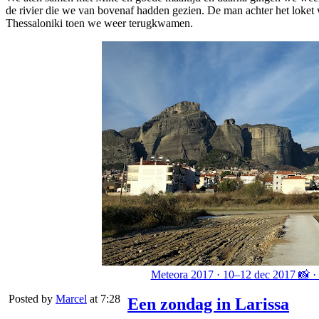
de rivier die we van bovenaf hadden gezien. De man achter het loket 
Thessaloniki toen we weer terugkwamen.
Meteora 2017 · 10–12 dec 2017 📸 · 
Posted by
Marcel
at 7:28
Een zondag in Larissa