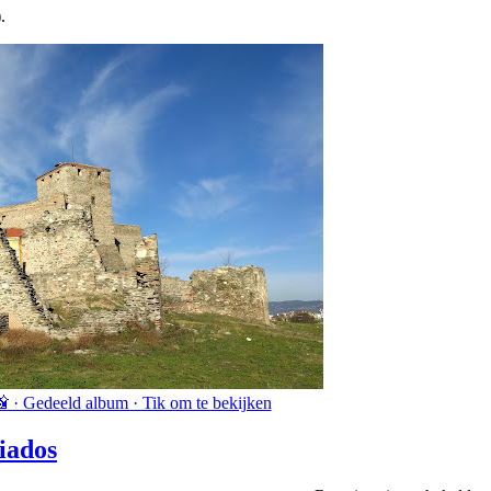
.
 · Gedeeld album · Tik om te bekijken
iados