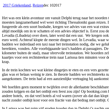
2017 Griekenland
,
Reizen
dec
10
2017
Het was een klein avontuur om vanuit Delphi terug naar het noorden 
moesten langzamerhand wel weer richting Thessaloniki gaan reizen. I
fungeerde als een soort bushalte, kregen we advies van een wat extrav
altijd moeilijk om in te schatten of een advies objectief is. Eerst zo
Levadia (Libadeia) over doen, later werd dat een uur. We kregen ook e
euro werd. Achteraf klopte de meeste dingen wel. In Levadia, waar we
hadden we inderdaad een taxi naar het treinstation nodig, die we gelu
bereikten, vonden. Alle voorbijgaande taxi’s hadden al passagiers. De t
kilometer buiten de stad), maar sfeervolle treinstation. We hoorden ze
kaartjes voor een rechtstreekse trein naar Larisssa tien minuten voor d
krap.
In de trein kochten we wat kleine dingetjes te eten en een vers gezett
glas was er helaas weinig te zien. In theorie hadden we rechtstreeks
aangekomen. De trein had al een aanzienlijke vertraging bij aankomst 
We hoefden geen moment te twijfelen over de allerlaatste beschikbar
zouden krijgen en dat het ontbijt een feest zou zijn! Op booking.com
andere hotels, en dat veel hotels al vol waren (zover als dat dan klo
nacht zonder ontbijt kost voor een fractie van dat bedrag met ontbijt.
In Larissa was het ruim vijf graden kouder dan in Delphi (’s nachts 