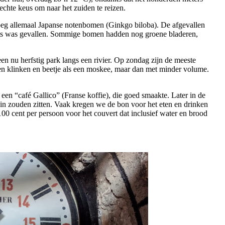
echte keus om naar het zuiden te reizen.
enoeg allemaal Japanse notenbomen (Ginkgo biloba). De afgevallen
chts was gevallen. Sommige bomen hadden nog groene bladeren,
en nu herfstig park langs een rivier. Op zondag zijn de meeste
rken klinken en beetje als een moskee, maar dan met minder volume.
en “café Gallico” (Franse koffie), die goed smaakte. Later in de
ein zouden zitten. Vaak kregen we de bon voor het eten en drinken
-100 cent per persoon voor het couvert dat inclusief water en brood