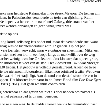
vo
Reacties uitgeschakeld
Me
–
reeks naar het stadje Kalambáka in de streek Meteora. De treinen zijn
Mo
den. In Paleofarsalos veranderde de trein van rijrichting. Ruim
Ag
e liepen via het centrum naar hotel Galaxy, drie straten van het
Tr
rrect werden ontvangen en geen vraag teveel was.
iatie op ons.
nog koud, zelfs nog iets onder nul, maar dat veranderde snel want
verdag was de luchttemperatuur zo’n 12 graden. Op het pad
e vele toeristen verwacht, maar we ontmoeten alleen maar Mike, een
oeristen met een tour in een busje langs de makkelijk over de weg
r het weinig bezochte Grieks-orthodox klooster, dat op een grote,
e kilometer te voet van de stad. Het klooster uit 1476 was vroeger
 130 treden. Het gebouw is volledig gerestaureerd. Alleen de twee
e we niet mocht fotograferen, lijken nog origineel te zijn. We roken
lei waarin het stadje ligt. Aan de rand van de stad stroomde een in
oppen. Het klooster komt voor in de James Bond film
For Your Eyes
 Vlies
(1961). Dat gaan we thuis controleren.
g bereikbaar en aangezien we niet als doel hadden om zoveel als
ver het pelgrimspad terug naar beneden.
nze eigen weg. In de middag liepen we via het treinstation naar