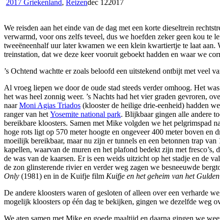
2017 Griekenland
,
Reizen
dec
12
2017
We reisden aan het einde van de dag met een korte dieseltrein rechtst
verwarmd, voor ons zelfs teveel, dus we hoefden zeker geen kou te lei
tweeëneenhalf uur later kwamen we een klein kwartiertje te laat aan. W
treinstation, dat we deze keer vooruit geboekt hadden en waar we co
’s Ochtend wachtte er zoals beloofd een uitstekend ontbijt met veel var
Al vroeg liepen we door de oude stad steeds verder omhoog. Het was 
het was heel zonnig weer. ’s Nachts had het vier graden gevroren, o
naar
Moni Agias Triados
(klooster de heilige drie-eenheid) hadden w
ranger van het
Yosemite national park
. Blijkbaar gingen alle andere t
bereikbare kloosters. Samen met Mike volgden we het pelgrimspad naa
hoge rots ligt op 570 meter hoogte en ongeveer 400 meter boven en dri
moeilijk bereikbaar, maar nu zijn er tunnels en een betonnen trap van
kapellen, waarvan de muren en het plafond bedekt zijn met fresco’s, di
de was van de kaarsen. Er is een weids uitzicht op het stadje en de val
de zon glinsterende rivier en verder weg zagen we besneeuwde bergt
Only
(1981) en in de Kuifje film
Kuifje en het geheim van het Gulden
De andere kloosters waren of gesloten of alleen over een verharde we
mogelijk kloosters op één dag te bekijken, gingen we dezelfde weg o
We aten samen met Mike en goede maaltijd en daarna gingen we weer o