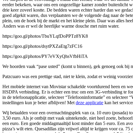
eerder bekeken, waar ons een ongezellige kamer zonder buitenlicht w
drie keer zoveel kostte. De bedden waren echter harder dan we gedac
goed afgekit waren, dus verplaatsten we de volgende dag naar de bete
plein, om de hoek bij de markt en het kleine plein. Daar was alles he
Anders was er wel de heerlijke warme douche met ruim water.
https://goo.gl/photos/TbuYLqfDoPPTz8YK8
https://goo.gl/photos/dsytPXZaEtg7zFC16
https://goo.gl/photos/PY7eVXyQhsVfbHiTA
We hoorden vaak “pase usted” (komt u binnen), gek genoeg ook bij 
Patzcuaro was een prettige stad, niet te klein, zodat er weinig voorzieni
Het mobiele internet van Movistar schakelde voortdurend heen en 
HSDPA verbinding. Er is echter een truc om een 3G-verbinding te f
in de telefoonapplicatie, selecteer “Telefooninformatie” en select
instellingen kun je beter afblijven! Met
deze applicatie
kan het servic
Wij betaalden voor een overnachtingsplek van ca. 10 euro (posada) tot
3,50 euro. Als je ontbijt met vaak uitstekende, niet heel zoete, beho
een euro. Een goede middagmaaltijd kost minder dan 5 euro. Een avond
pizza’s wilt eten. Quesadillas zijn vrijwel altijd te krijgen voor ca. 75