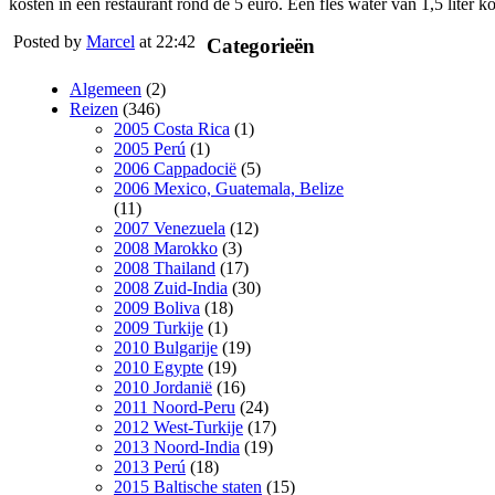
kosten in een restaurant rond de 5 euro. Een fles water van 1,5 liter k
Posted by
Marcel
at 22:42
Categorieën
Algemeen
(2)
Reizen
(346)
2005 Costa Rica
(1)
2005 Perú
(1)
2006 Cappadocië
(5)
2006 Mexico, Guatemala, Belize
(11)
2007 Venezuela
(12)
2008 Marokko
(3)
2008 Thailand
(17)
2008 Zuid-India
(30)
2009 Boliva
(18)
2009 Turkije
(1)
2010 Bulgarije
(19)
2010 Egypte
(19)
2010 Jordanië
(16)
2011 Noord-Peru
(24)
2012 West-Turkije
(17)
2013 Noord-India
(19)
2013 Perú
(18)
2015 Baltische staten
(15)