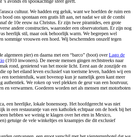
t ’s avonds en spookachtige sfeer geeft.
arasca cultuur. We hadden erg geluk, want we hoefden de ruim een
bood ons spontaan een gratis lift aan, net nadat we uit de combi
af de 10e eeuw na Christus. Er zijn twee piramides, een grote
iverse andere constructies, waaronder een observatorium. Er zijn nog
s heerlijk stil, maar ook behoorlijk warm. We begrepen wel
en sommige vrouwen een hoed. Wij beschermden onszelf tegen
de algemeen pier) en daarna met een “barco” (boot) over
Lago de
zio
(1910 inwoners). De meeste mensen gingen rechtstreeks naar
mak rond, genietend van het mooie licht. Eerst aan de zonzijde en
die op het eiland leven exclusief van toerisme leven, hadden wij een
 een toeristenfuik, want bovenop kun je namelijk geen kant meer
ig authentiek. We roken op veel plekken de geur van een houtvuur,
oken en verwarmen. Goederen worden net als mensen met motorboten
ca, een heerlijke, lokale bonensoep. Het hoofdgerecht was niet
jk in een restaurantje van een katholiek echtpaar om de hoek bij het
gemeen hebben we weinig te klagen over het eten in Mexico,
n) getuige de vele winkeltjes en kraampjes die dit exclusief
rden ontvangen, een groot verschil met het viersterrenhotel dat we