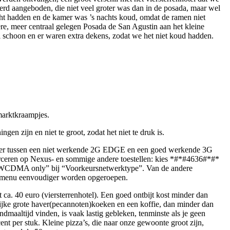
erd aangeboden, die niet veel groter was dan in de posada, maar wel
ht hadden en de kamer was ’s nachts koud, omdat de ramen niet
re, meer centraal gelegen Posada de San Agustin aan het kleine
el schoon en er waren extra dekens, zodat we het niet koud hadden.
marktkraampjes.
ngen zijn en niet te groot, zodat het niet te druk is.
weer tussen een niet werkende 2G EDGE en een goed werkende 3G
orceren op Nexus- en sommige andere toestellen: kies *#*#4636#*#*
eer “WCDMA only” bij “Voorkeursnetwerktype”. Van de andere
emenu eenvoudiger worden opgeroepen.
 ca. 40 euro (viersterrenhotel). Een goed ontbijt kost minder dan
orlijke grote haver(pecannoten)koeken en een koffie, dan minder dan
maaltijd vinden, is vaak lastig gebleken, tenminste als je geen
 cent per stuk. Kleine pizza’s, die naar onze gewoonte groot zijn,