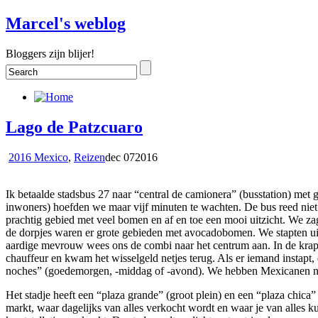
Marcel's weblog
Bloggers zijn blijer!
Lago de Patzcuaro
2016 Mexico
,
Reizen
dec
07
2016
Ik betaalde stadsbus 27 naar “central de camionera” (busstation) met 
inwoners) hoefden we maar vijf minuten te wachten. De bus reed niet
prachtig gebied met veel bomen en af en toe een mooi uitzicht. We zag
de dorpjes waren er grote gebieden met avocadobomen. We stapten uit
aardige mevrouw wees ons de combi naar het centrum aan. In de kra
chauffeur en kwam het wisselgeld netjes terug. Als er iemand instapt, 
noches” (goedemorgen, -middag of -avond). We hebben Mexicanen niet
Het stadje heeft een “plaza grande” (groot plein) en een “plaza chica” (
markt, waar dagelijks van alles verkocht wordt en waar je van alles k