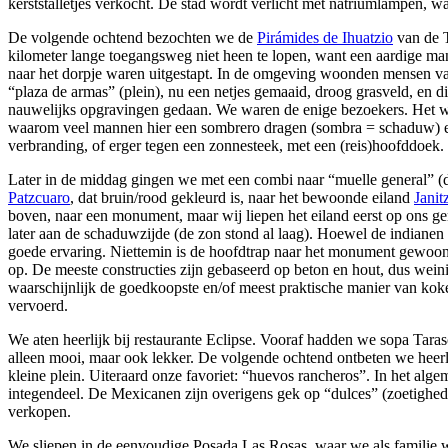
kerststalletjes verkocht. De stad wordt verlicht met natriumlampen, wa
De volgende ochtend bezochten we de
Pirámides de Ihuatzio
van de T
kilometer lange toegangsweg niet heen te lopen, want een aardige man 
naar het dorpje waren uitgestapt. In de omgeving woonden mensen van
“plaza de armas” (plein), nu een netjes gemaaid, droog grasveld, en d
nauwelijks opgravingen gedaan. We waren de enige bezoekers. Het wa
waarom veel mannen hier een sombrero dragen (sombra = schaduw) 
verbranding, of erger tegen een zonnesteek, met een (reis)hoofddoek.
Later in de middag gingen we met een combi naar “muelle general” (
Patzcuaro
, dat bruin/rood gekleurd is, naar het bewoonde eiland
Janit
boven, naar een monument, maar wij liepen het eiland eerst op ons ge
later aan de schaduwzijde (de zon stond al laag). Hoewel de indianen 
goede ervaring. Niettemin is de hoofdtrap naar het monument gewoon
op. De meeste constructies zijn gebaseerd op beton en hout, dus wein
waarschijnlijk de goedkoopste en/of meest praktische manier van k
vervoerd.
We aten heerlijk bij restaurante Eclipse. Vooraf hadden we sopa Taras
alleen mooi, maar ook lekker. De volgende ochtend ontbeten we heerli
kleine plein. Uiteraard onze favoriet: “huevos rancheros”. In het al
integendeel. De Mexicanen zijn overigens gek op “dulces” (zoetighede
verkopen.
We sliepen in de eenvoudige Posada Las Rosas, waar we als familie we