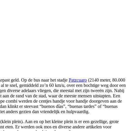
gepast geld. Op de bus naar het stadje
Patzcuaro
(2140 meter, 80.000
 al te snel, gemiddeld zo’n 60 km/u, over een bochtige weg door een
en diverse adelaars vliegen, die meestal met zijn tweeën zijn. Nabij
 aan de rand van de stad, waar de meeste mensen uitstapten. Een
ppe combi werden de centjes handje voor handje doorgeven aan de
dan klinkt er steevast “buenos días”, “buenas tardes” of “buenas
 anders gezien dan vriendelijk en hulpvaardig.
klein plein). Aan en op het kleine plein is er een gezellige, grote
unt eten. Er werden ook mos en diverse andere artikelen voor