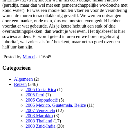
(paradijs, maar dan wel met een gemeenschappelijke wc/douche met
koud water). Er was een mooie houten vloer en voor de verandering
waren de muren terracottakleurig geverfd. We werden ontvangen
door een manke, oude man, dus we moesten even geduld hebben
voordat er wat gebeurde. Als je keuze hebt uit een stuk of drie
overnachtingsplekken, dan wacht je wel even. Het tijdsbesef is hier
sowieso anders. Er wordt geteld in uren en we horen regelmatig
‘ahorita’, wat zoiets als ‘nu’ betekent, maar net zo goed over een
half uur kan zijn.
Posted by
Marcel
at 16:45
Categorieën
Algemeen
(2)
Reizen
(346)
2005 Costa Rica
(1)
2005 Perú
(1)
2006 Cappadocië
(5)
2006 Mexico, Guatemala, Belize
(11)
2007 Venezuela
(12)
2008 Marokko
(3)
2008 Thailand
(17)
2008 Zuid-India
(30)