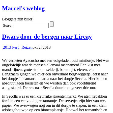
Marcel's weblog
Bloggers zijn blijer!
Dwars door de bergen naar Lircay
2013 Perú
,
Reizen
okt
27
2013
We verlieten Ayacucho met een volgeladen oud minibusje. Het was
ongelofelijk wat de mensen allemaal meenamen! Een kist met
mandarijnen, grote struiken selderij, balen rijst, eieren, etc.
Langzaam gingen we over een onverhard bergweggetje, eerst naar
het dorpje Julcamarca, daarna naar het dorpje Secclla. Hier komen
absoluut geen toeristen en we werden dan ook voortdurend
aangestaard. De reis naar Secclla duurde ongeveer drie uur.
In Secclla was er een kleurrijke groentenmarkt. We aten gebakken
forel in een eenvoudig restaurantje. De servetjes zijn hier van wc-
papier. We overwogen nog om in dit dorpje te slapen, in een klein
adobegebouwtje op een binnenplaatsje. Hoewel het romantisch en