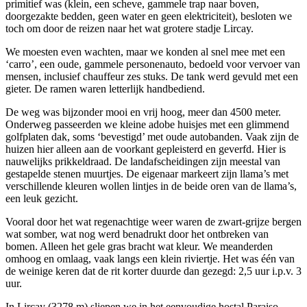
primitief was (klein, een scheve, gammele trap naar boven,
doorgezakte bedden, geen water en geen elektriciteit), besloten we
toch om door de reizen naar het wat grotere stadje Lircay.
We moesten even wachten, maar we konden al snel mee met een
‘carro’, een oude, gammele personenauto, bedoeld voor vervoer van
mensen, inclusief chauffeur zes stuks. De tank werd gevuld met een
gieter. De ramen waren letterlijk handbediend.
De weg was bijzonder mooi en vrij hoog, meer dan 4500 meter.
Onderweg passeerden we kleine adobe huisjes met een glimmend
golfplaten dak, soms ‘bevestigd’ met oude autobanden. Vaak zijn de
huizen hier alleen aan de voorkant gepleisterd en geverfd. Hier is
nauwelijks prikkeldraad. De landafscheidingen zijn meestal van
gestapelde stenen muurtjes. De eigenaar markeert zijn llama’s met
verschillende kleuren wollen lintjes in de beide oren van de llama’s,
een leuk gezicht.
Vooral door het wat regenachtige weer waren de zwart-grijze bergen
wat somber, wat nog werd benadrukt door het ontbreken van
bomen. Alleen het gele gras bracht wat kleur. We meanderden
omhoog en omlaag, vaak langs een klein riviertje. Het was één van
de weinige keren dat de rit korter duurde dan gezegd: 2,5 uur i.p.v. 3
uur.
In Lircay (3278 m) sliepen we in het eenvoudige hostal Paraiso