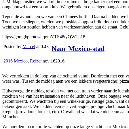
’s Middags rustten we wat uit in de ruime en hoge kamer met een hou
omgebouwd tot een soort kluis. We gebruikten ons eigen hangslot om d
Tegen de avond aten we van een Chinees buffet. Daarna hadden we he
Toen we net sliepen, werden we plotsklaps opgeschrikt door een luidr
weinigen last zouden hebben van werkzaamheden aan de straat. Geluk
https://goo.gl/photos/uqomYTS48tyQWTp18
Posted by
Marcel
at 0:43
Naar Mexico-stad
2016 Mexico
,
Reizen
nov
16
2016
​We vertrokken in de loop van de ochtend vanuit Dordrecht met een ver
weer was. Tussen de middag aten we een lekkere (vegetarische) pizza 
Halverwege de middag reisden we met een trein verder naar de luchtha
mochten we van het treinstation naar de luchthaven. Onze bagage werd
gecontroleerd. We wachtten bij een willekeurige, rustige gate, want de
bekendgemaakt. We hadden een iets vertraagde, prettige vlucht naar 
kregen (provalone, tomaat, etc). Opvallend was dat we niet eenmaal on
München.
We hoefden maar kort te wachten op onze lange vlucht naar Mexico-