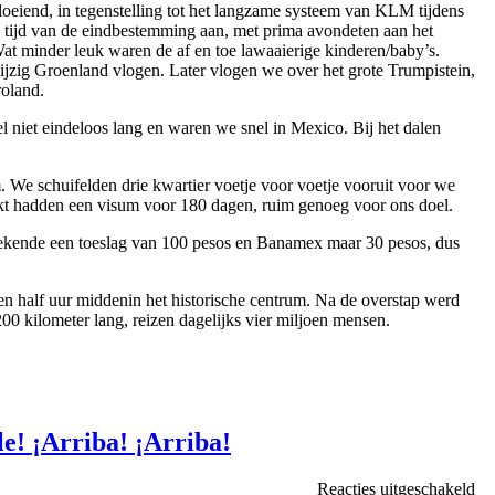
eiend, in tegenstelling tot het langzame systeem van KLM tijdens
de tijd van de eindbestemming aan, met prima avondeten aan het
Wat minder leuk waren de af en toe lawaaierige kinderen/baby’s.
ijzig Groenland vlogen. Later vlogen we over het grote Trumpistein,
roland.
niet eindeloos lang en waren we snel in Mexico. Bij het dalen
We schuifelden drie kwartier voetje voor voetje vooruit voor we
ekt hadden een visum voor 180 dagen, ruim genoeg voor ons doel.
ekende een toeslag van 100 pesos en Banamex maar 30 pesos, dus
n half uur middenin het historische centrum. Na de overstap werd
00 kilometer lang, reizen dagelijks vier miljoen mensen.
e! ¡Arriba! ¡Arriba!
vo
Reacties uitgeschakeld