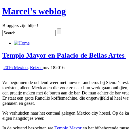
Marcel's weblog
Bloggers zijn blijer!
Templo Mayor en Palacio de Bellas Artes
2016 Mexico
,
Reizen
nov
18
2016
​We begonnen de ochtend weer met huevos rancheros bij Sienra’s res
toeristen, alleen Mexicanen die voor ze naar hun werk gaan ontbijten,
een praatje maken met de buren aan de bar. De man achter de bar vraa
Er staat een grote Rancilio koffiemachine, die ongetwijfeld al heel wa
gemalen en gezet.
We verhuisden naar het centraal gelegen Mexico city hostel. Op de k
eigen hangslotjes weer.
In de ochtend bezochten we
Templo Mayor
en het bijbehorende muse