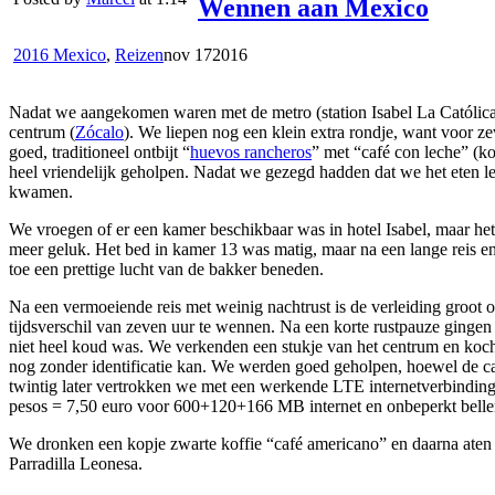
Wennen aan Mexico
2016 Mexico
,
Reizen
nov
17
2016
Nadat we aangekomen waren met de metro (station Isabel La Católica) 
centrum (
Zócalo
). We liepen nog een klein extra rondje, want voor ze
goed, traditioneel ontbijt “
huevos rancheros
” met “café con leche” (ko
heel vriendelijk geholpen. Nadat we gezegd hadden dat we het eten 
kwamen.
We vroegen of er een kamer beschikbaar was in hotel Isabel, maar he
meer geluk. Het bed in kamer 13 was matig, maar na een lange reis en m
toe een prettige lucht van de bakker beneden.
Na een vermoeiende reis met weinig nachtrust is de verleiding groot o
tijdsverschil van zeven uur te wennen. Na een korte rustpauze gingen
niet heel koud was. We verkenden een stukje van het centrum en kocht
nog zonder identificatie kan. We werden goed geholpen, hoewel de cai
twintig later vertrokken we met een werkende LTE internetverbindi
pesos = 7,50 euro voor 600+120+166 MB internet en onbeperkt bell
We dronken een kopje zwarte koffie “café americano” en daarna aten we 
Parradilla Leonesa.