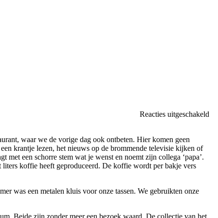
vo
Reacties uitgeschakeld
Te
Ma
taurant, waar we de vorige dag ook ontbeten. Hier komen geen
en
 een krantje lezen, het nieuws op de brommende televisie kijken of
Pa
gt met een schorre stem wat je wenst en noemt zijn collega ‘papa’.
de
t liters koffie heeft geproduceerd. De koffie wordt per bakje vers
Be
Ar
amer was een metalen kluis voor onze tassen. We gebruikten onze
um. Beide zijn zonder meer een bezoek waard. De collectie van het