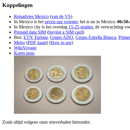
Koppelingen
Reisadvies Mexico
(
van de VS
)
In Mexico is het
zeven uur vroeger
, het is nu in Mexico:
06:50:
In Mexico city is het overdag
15-25 graden
, de verwachting vo
Prepaid data SIM
(
buying a SIM card
)
Bus:
ETN Turistar
,
Grupo ADO
,
Grupo Estrella Blanca
,
Primer
Metro
(
PDF kaart
) (
How to use
)
WikiVoyage
Koers peso
Zoals altijd volgens onze reisverhalen hieronder.