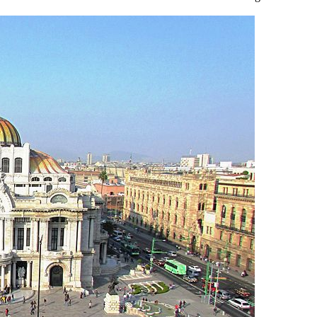
Me
–
¡Á
¡Á
¡A
¡A