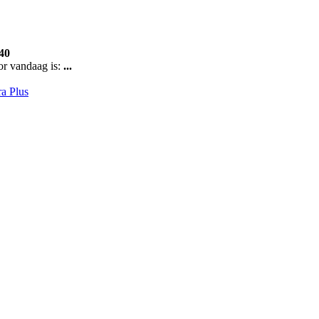
41
or vandaag is:
...
a Plus