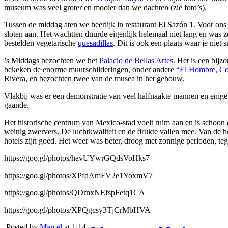
museum was veel groter en mooier dan we dachten (zie foto’s).
Tussen de middag aten we heerlijk in restaurant El Sazón 1. Voor ons 
sloten aan. Het wachtten duurde eigenlijk helemaal niet lang en was
bestelden vegetarische
quesadillas
. Dit is ook een plaats waar je niet s
’s Middags bezochten we het
Palacio de Bellas Artes
. Het is een bijz
bekeken de enorme muurschilderingen, onder andere “
El Hombre, Co
Rivera, en bezochten twee van de musea in het gebouw.
Vlakbij was er een demonstratie van veel halfnaakte mannen en enige
gaande.
Het historische centrum van Mexico-stad voelt ruim aan en is schoon en
weinig zwervers. De luchtkwaliteit en de drukte vallen mee. Van de 
hotels zijn goed. Het weer was beter, droog met zonnige perioden, te
https://goo.gl/photos/havUYwrGQdsVoHks7
https://goo.gl/photos/XPfdAmFV2e1YoxmV7
https://goo.gl/photos/QDrnxNEfspFetq1CA
https://goo.gl/photos/XPQgcsy3TjCrMbHVA
Posted by
Marcel
at 1:14