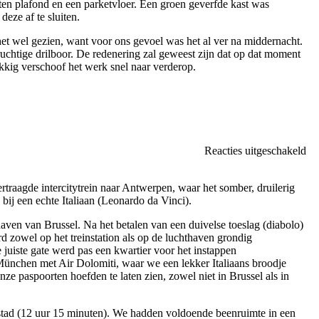
ten plafond en een parketvloer. Een groen geverfde kast was
eze af te sluiten.
t wel gezien, want voor ons gevoel was het al ver na middernacht.
uchtige drilboor. De redenering zal geweest zijn dat op dat moment
kig verschoof het werk snel naar verderop.
vo
Reacties uitgeschakeld
Na
Me
traagde intercitytrein naar Antwerpen, waar het somber, druilerig
sta
bij een echte Italiaan (Leonardo da Vinci).
ven van Brussel. ​Na het betalen van een duivelse toeslag (diabolo)
 zowel op het treinstation als op de luchthaven grondig
 juiste gate werd pas een kwartier voor het instappen
München met Air Dolomiti, waar we een lekker Italiaans broodje
ze paspoorten hoefden te laten zien, zowel niet in Brussel als in
stad (12 uur 15 minuten). We hadden voldoende beenruimte in een