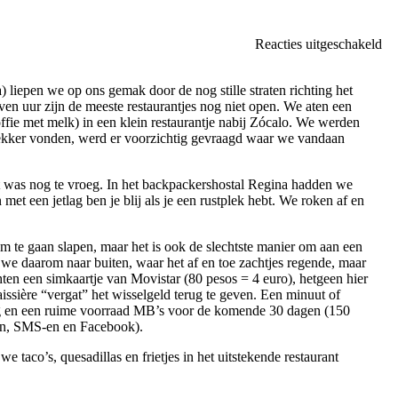
vo
Reacties uitgeschakeld
We
aa
liepen we op ons gemak door de nog stille straten richting het
Me
ven uur zijn de meeste restaurantjes nog niet open. We aten een
ffie met melk) in een klein restaurantje nabij Zócalo. We werden
lekker vonden, werd er voorzichtig gevraagd waar we vandaan
t was nog te vroeg. In het backpackershostal Regina hadden we
et een jetlag ben je blij als je een rustplek hebt. We roken af en
m te gaan slapen, maar het is ook de slechtste manier om aan een
 we daarom naar buiten, waar het af en toe zachtjes regende, maar
en een simkaartje van Movistar (80 pesos = 4 euro), hetgeen hier
ssière “vergat” het wisselgeld terug te geven. Een minuut of
ng en een ruime voorraad MB’s voor de komende 30 dagen (150
en, SMS-en en Facebook).
taco’s, quesadillas en frietjes in het uitstekende restaurant