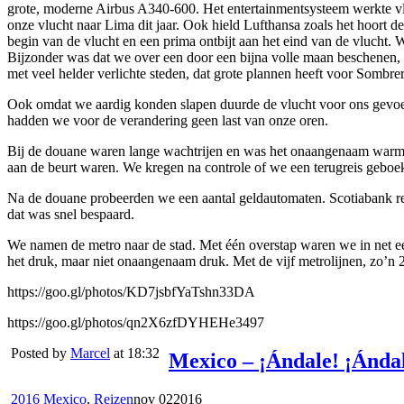
grote, moderne Airbus A340-600. Het entertainmentsysteem werkte vlo
onze vlucht naar Lima dit jaar. Ook hield Lufthansa zoals het hoort 
begin van de vlucht en een prima ontbijt aan het eind van de vlucht. 
Bijzonder was dat we over een door een bijna volle maan beschenen, 
met veel helder verlichte steden, dat grote plannen heeft voor Sombre
Ook omdat we aardig konden slapen duurde de vlucht voor ons gevoel 
hadden we voor de verandering geen last van onze oren.
Bij de douane waren lange wachtrijen en was het onaangenaam warm. 
aan de beurt waren. We kregen na controle of we een terugreis gebo
Na de douane probeerden we een aantal geldautomaten. Scotiabank r
dat was snel bespaard.
We namen de metro naar de stad. Met één overstap waren we in net ee
het druk, maar niet onaangenaam druk. Met de vijf metrolijnen, zo’n 2
https://goo.gl/photos/KD7jsbfYaTshn33DA
https://goo.gl/photos/qn2X6zfDYHEHe3497
Posted by
Marcel
at 18:32
Mexico – ¡Ándale! ¡Ándal
2016 Mexico
,
Reizen
nov
02
2016