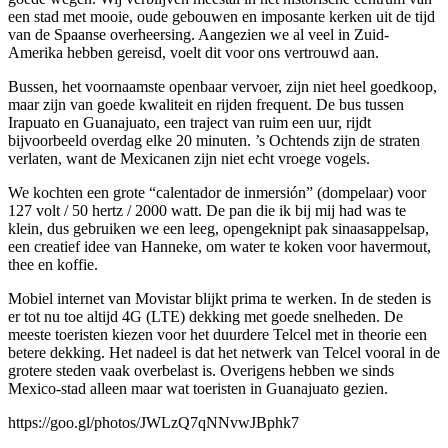
een stad met mooie, oude gebouwen en imposante kerken uit de tijd
van de Spaanse overheersing. Aangezien we al veel in Zuid-
Amerika hebben gereisd, voelt dit voor ons vertrouwd aan.
Bussen, het voornaamste openbaar vervoer, zijn niet heel goedkoop,
maar zijn van goede kwaliteit en rijden frequent. De bus tussen
Irapuato en Guanajuato, een traject van ruim een uur, rijdt
bijvoorbeeld overdag elke 20 minuten. ’s Ochtends zijn de straten
verlaten, want de Mexicanen zijn niet echt vroege vogels.
We kochten een grote “calentador de inmersión” (dompelaar) voor
127 volt / 50 hertz / 2000 watt. De pan die ik bij mij had was te
klein, dus gebruiken we een leeg, opengeknipt pak sinaasappelsap,
een creatief idee van Hanneke, om water te koken voor havermout,
thee en koffie.
Mobiel internet van Movistar blijkt prima te werken. In de steden is
er tot nu toe altijd 4G (LTE) dekking met goede snelheden. De
meeste toeristen kiezen voor het duurdere Telcel met in theorie een
betere dekking. Het nadeel is dat het netwerk van Telcel vooral in de
grotere steden vaak overbelast is. Overigens hebben we sinds
Mexico-stad alleen maar wat toeristen in Guanajuato gezien.
https://goo.gl/photos/JWLzQ7qNNvwJBphk7