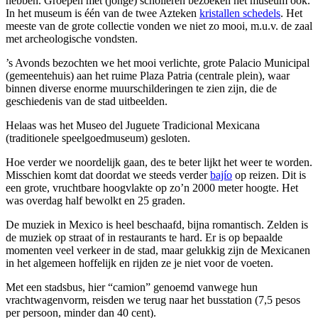
hebben. Groepen met (jonge) scholieren bezoeken het museum ook.
In het museum is één van de twee Azteken
kristallen schedels
. Het
meeste van de grote collectie vonden we niet zo mooi, m.u.v. de zaal
met archeologische vondsten.
’s Avonds bezochten we het mooi verlichte, grote Palacio Municipal
(gemeentehuis) aan het ruime Plaza Patria (centrale plein), waar
binnen diverse enorme muurschilderingen te zien zijn, die de
geschiedenis van de stad uitbeelden.
Helaas was het Museo del Juguete Tradicional Mexicana
(traditionele speelgoedmuseum) gesloten.
Hoe verder we noordelijk gaan, des te beter lijkt het weer te worden.
Misschien komt dat doordat we steeds verder
bajío
op reizen. Dit is
een grote, vruchtbare hoogvlakte op zo’n 2000 meter hoogte. Het
was overdag half bewolkt en 25 graden.
De muziek in Mexico is heel beschaafd, bijna romantisch. Zelden is
de muziek op straat of in restaurants te hard. Er is op bepaalde
momenten veel verkeer in de stad, maar gelukkig zijn de Mexicanen
in het algemeen hoffelijk en rijden ze je niet voor de voeten.
Met een stadsbus, hier “camion” genoemd vanwege hun
vrachtwagenvorm, reisden we terug naar het busstation (7,5 pesos
per persoon, minder dan 40 cent).