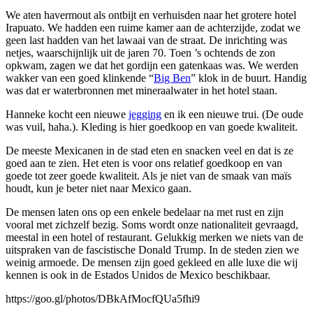
We aten havermout als ontbijt en verhuisden naar het grotere hotel
Irapuato. We hadden een ruime kamer aan de achterzijde, zodat we
geen last hadden van het lawaai van de straat. De inrichting was
netjes, waarschijnlijk uit de jaren 70. Toen ’s ochtends de zon
opkwam, zagen we dat het gordijn een gatenkaas was. We werden
wakker van een goed klinkende “
Big Ben
” klok in de buurt. Handig
was dat er waterbronnen met mineraalwater in het hotel staan.
Hanneke kocht een nieuwe
jegging
en ik een nieuwe trui. (De oude
was vuil, haha.). Kleding is hier goedkoop en van goede kwaliteit.
De meeste Mexicanen in de stad eten en snacken veel en dat is ze
goed aan te zien. Het eten is voor ons relatief goedkoop en van
goede tot zeer goede kwaliteit. Als je niet van de smaak van maïs
houdt, kun je beter niet naar Mexico gaan.
De mensen laten ons op een enkele bedelaar na met rust en zijn
vooral met zichzelf bezig. Soms wordt onze nationaliteit gevraagd,
meestal in een hotel of restaurant. Gelukkig merken we niets van de
uitspraken van de fascistische Donald Trump. In de steden zien we
weinig armoede. De mensen zijn goed gekleed en alle luxe die wij
kennen is ook in de Estados Unidos de Mexico beschikbaar.
https://goo.gl/photos/DBkAfMocfQUa5fhi9