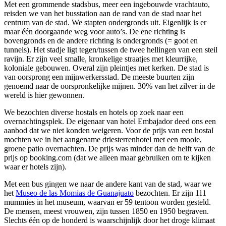
Met een grommende stadsbus, meer een ingebouwde vrachtauto,
reisden we van het busstation aan de rand van de stad naar het
centrum van de stad. We stapten ondergronds uit. Eigenlijk is er
maar één doorgaande weg voor auto’s. De ene richting is
bovengronds en de andere richting is ondergronds (= goot en
tunnels). Het stadje ligt tegen/tussen de twee hellingen van een steil
ravijn. Er zijn veel smalle, kronkelige straatjes met kleurrijke,
koloniale gebouwen. Overal zijn pleintjes met kerken. De stad is
van oorsprong een mijnwerkersstad. De meeste buurten zijn
genoemd naar de oorspronkelijke mijnen. 30% van het zilver in de
wereld is hier gewonnen.
We bezochten diverse hostals en hotels op zoek naar een
overnachtingsplek. De eigenaar van hotel Embajador deed ons een
aanbod dat we niet konden weigeren. Voor de prijs van een hostal
mochten we in het aangename driesterrenhotel met een mooie,
groene patio overnachten. De prijs was minder dan de helft van de
prijs op booking.com (dat we alleen maar gebruiken om te kijken
waar er hotels zijn).
Met een bus gingen we naar de andere kant van de stad, waar we
het
Museo de las Momias de Guanajuato
bezochten. Er zijn 111
mummies in het museum, waarvan er 59 tentoon worden gesteld.
De mensen, meest vrouwen, zijn tussen 1850 en 1950 begraven.
Slechts één op de honderd is waarschijnlijk door het droge klimaat