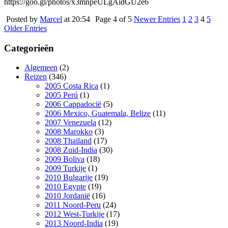
https://goo.gl/photos/x3mnpeULgAidGU2e6
Posted by
Marcel
at 20:54
Page 4 of 5
Newer Entries
1
2
3
4
5
Older Entries
Categorieën
Algemeen
(2)
Reizen
(346)
2005 Costa Rica
(1)
2005 Perú
(1)
2006 Cappadocië
(5)
2006 Mexico, Guatemala, Belize
(11)
2007 Venezuela
(12)
2008 Marokko
(3)
2008 Thailand
(17)
2008 Zuid-India
(30)
2009 Boliva
(18)
2009 Turkije
(1)
2010 Bulgarije
(19)
2010 Egypte
(19)
2010 Jordanië
(16)
2011 Noord-Peru
(24)
2012 West-Turkije
(17)
2013 Noord-India
(19)