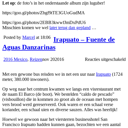
Let op
: de foto’s in het onderstaande album zijn luguber!
https://goo.gl/photos/Zbgf9tTE3GUoGudMA
https://goo.gl/photos/2EBB3kwwfJmDxPdU6
Misschien komen we wel
later terug dan gepland
…
Posted by
Marcel
at 18:06
Irapuato – Fuente de
Aguas Danzarinas
v
2016 Mexico
,
Reizen
nov
20
2016
Reacties uitgeschakeld
I
–
Met een gewone bus reisden we in net een uur naar
Irapuato
(1724
F
meter, 380.000 inwoners).
d
A
Op weg naar het centrum kwamen we langs een visrestaurant met
D
de naam El Barco (de boot). We bestelden “caldo de pescado”
(visbouillon) die in kommen zo groot als de oceaan met hompen
vers brood werd gereserveerd. Ook waren er een schaal verse
koriander, een schaal uien en diverse sauzen. Alles was heerlijk!
Hoewel we gewoon naar het viersterren businesshotel San
Francisco Irapuato hadden kunnen gaan, bezochten we een aantal