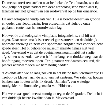
De meeste toeristen snellen naar het bekende Teotihuacán, wat dan
ook gelijk het grote nadeel van deze archeologische vindplaats is,
tezamen met het gevaar van een roofoverval op de bus ernaartoe.
De archeologische vindplaats van Tula is bescheidener van grootte
en ouder dan Teotihuacán. Een pluspunt is dat Tula op onze
geplande route naar het noordwesten lag.
Hoewel de archeologische vindplaats fotogeniek is, viel hij wat
tegen. Naar onze smaak is er teveel gerestaureerd en de duidelijk
hoorbare snelweg en zelfs een spoorbaan zorgden niet voor een echt
goede sfeer. Het bijbehorende museum maakte helaas niet veel
goed. Vervelend was dat de voetgangersingang nabij het stadje
afgesloten was, zodat we een half uur langs een drukke weg naar de
hoofdingang moesten lopen. Terug namen we daarom een taxi, die
precies aankwam toen we hem nodig hadden.
’s Avonds aten we na lang zoeken in het kleine familierestaurantje El
Trebol (de klaver), aan de rand van het centrum. We zaten op houten
banken aan houten tafels. Ik dronk “Jamaica”, een waterige,
roodgekleurde limonade gemaakt van Hibiscus.
Het weer was goed, meest zonnig en tegen de 20 graden. De lucht is
van duidelijk betere kwaliteit dan in Mexico-stad.