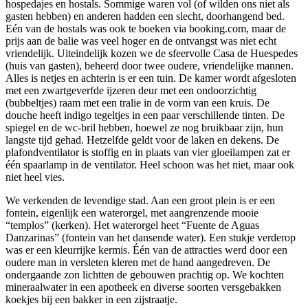
hospedajes en hostals. Sommige waren vol (of wilden ons niet als
gasten hebben) en anderen hadden een slecht, doorhangend bed.
Eén van de hostals was ook te boeken via booking.com, maar de
prijs aan de balie was veel hoger en de ontvangst was niet echt
vriendelijk. Uiteindelijk kozen we de sfeervolle Casa de Huespedes
(huis van gasten), beheerd door twee oudere, vriendelijke mannen.
Alles is netjes en achterin is er een tuin. De kamer wordt afgesloten
met een zwartgeverfde ijzeren deur met een ondoorzichtig
(bubbeltjes) raam met een tralie in de vorm van een kruis. De
douche heeft indigo tegeltjes in een paar verschillende tinten. De
spiegel en de wc-bril hebben, hoewel ze nog bruikbaar zijn, hun
langste tijd gehad. Hetzelfde geldt voor de laken en dekens. De
plafondventilator is stoffig en in plaats van vier gloeilampen zat er
één spaarlamp in de ventilator. Heel schoon was het niet, maar ook
niet heel vies.
We verkenden de levendige stad. Aan een groot plein is er een
fontein, eigenlijk een waterorgel, met aangrenzende mooie
“templos” (kerken). Het waterorgel heet “Fuente de Aguas
Danzarinas” (fontein van het dansende water). Een stukje verderop
was er een kleurrijke kermis. Één van de attracties werd door een
oudere man in versleten kleren met de hand aangedreven. De
ondergaande zon lichtten de gebouwen prachtig op. We kochten
mineraalwater in een apotheek en diverse soorten versgebakken
koekjes bij een bakker in een zijstraatje.