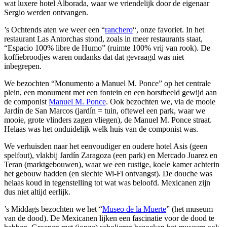
wat luxere hotel Alborada, waar we vriendelijk door de eigenaar
Sergio werden ontvangen.
’s Ochtends aten we weer een “
ranchero
“, onze favoriet. In het
restaurant Las Antorchas stond, zoals in meer restaurants staat,
“Espacio 100% libre de Humo” (ruimte 100% vrij van rook). De
koffiebroodjes waren ondanks dat dat gevraagd was niet
inbegrepen.
We bezochten “Monumento a Manuel M. Ponce” op het centrale
plein, een monument met een fontein en een borstbeeld gewijd aan
de componist
Manuel M. Ponce
. Ook bezochten we, via de mooie
Jardín de San Marcos (jardín = tuin, oftewel een park, waar we
mooie, grote vlinders zagen vliegen), de Manuel M. Ponce straat.
Helaas was het onduidelijk welk huis van de componist was.
We verhuisden naar het eenvoudiger en oudere hotel Asis (geen
spelfout), vlakbij Jardín Zaragoza (een park) en Mercado Juarez en
Teran (marktgebouwen), waar we een rustige, koele kamer achterin
het gebouw hadden (en slechte Wi-Fi ontvangst). De douche was
helaas koud in tegenstelling tot wat was beloofd. Mexicanen zijn
dus niet altijd eerlijk.
’s Middags bezochten we het “
Museo de la Muerte
” (het museum
van de dood). De Mexicanen lijken een fascinatie voor de dood te