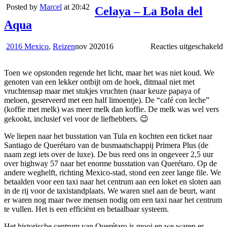
Posted by
Marcel
at 20:42
Celaya – La Bola del
Aqua
v
2016 Mexico
,
Reizen
nov
20
2016
Reacties uitgeschakeld
C
–
Toen we opstonden regende het licht, maar het was niet koud. We
L
genoten van een lekker ontbijt om de hoek, ditmaal niet met
B
vruchtensap maar met stukjes vruchten (naar keuze papaya of
d
meloen, geserveerd met een half limoentje). De “café con leche”
A
(koffie met melk) was meer melk dan koffie. De melk was wel vers
gekookt, inclusief vel voor de liefhebbers. 😉
We liepen naar het busstation van Tula en kochten een ticket naar
Santiago de Querétaro van de busmaatschappij Primera Plus (de
naam zegt iets over de luxe). De bus reed ons in ongeveer 2,5 uur
over highway 57 naar het enorme busstation van Querétaro. Op de
andere weghelft, richting Mexico-stad, stond een zeer lange file. We
betaalden voor een taxi naar het centrum aan een loket en sloten aan
in de rij voor de taxistandplaats. We waren snel aan de beurt, want
er waren nog maar twee mensen nodig om een taxi naar het centrum
te vullen. Het is een efficiënt en betaalbaar systeem.
Het historische centrum van Querétaro is mooi en we waren er