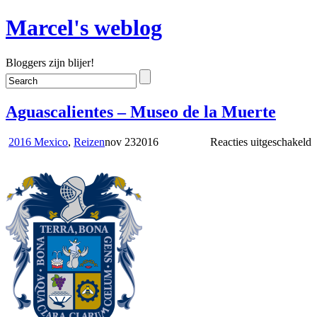
Marcel's weblog
Bloggers zijn blijer!
Aguascalientes – Museo de la Muerte
v
2016 Mexico
,
Reizen
nov
23
2016
Reacties uitgeschakeld
A
–
M
d
l
M