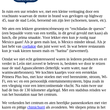
In ruim een uur reisden we, met een kleine vertraging door een
vrachtauto waarvan de motor in brand was gevlogen op highway
45, naar de stad León, beroemd om zijn leer (schoenen, tassen, etc).
We aten een lekkere groentencrèmesoep en “enchiladas de quesos”
(een bepaalde vorm van een tortilla, in dit geval gevuld met kaas) als
lunch, die prima smaakte. Voor lekker eten kun je rustig naar
Mexico gaan! Als je geen maïs lust, is Mexico minder ideaal. Als je
last hebt van
coeliakie
dan juist weer wel. In wat betere restaurants
kun je vaak kiezen tussen maïs en “harina” (tarwemeel).
Omdat we niet echt geïnteresseerd waren in lederen producten en er
verder in León niet zoveel te beleven is, besloten we door te reizen
naar de stad Aguascalientes (letterlijk: warm water, naar de
warmwaterbronnen). We kochten kaartjes voor een eersteklas
Primera Plus bus, met luxe stoelen met veel beenruimte, stroom, Wi-
Fi, een wc en een persoonlijk entertainmentsysteem, bijna zoals in
een vliegtuig voor een intercontinentale vlucht. Na ruim twee uur
had de bus de 130 kilometer afgelegd. Met een stadsbus reisden we
van het busstation naar het centrum.
We verkenden het centrum en aten heerlijke pannenkoeken met vier
kazen en pittige
chimichurri
als avondeten. We sliepen prima in het