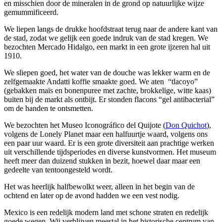
en misschien door de mineralen in de grond op natuurlijke wijze
gemummificeerd.
We liepen langs de drukke hoofdstraat terug naar de andere kant van
de stad, zodat we gelijk een goede indruk van de stad kregen. We
bezochten Mercado Hidalgo, een markt in een grote ijzeren hal uit
1910.
We sliepen goed, het water van de douche was lekker warm en de
zelfgemaakte Andatti koffie smaakte goed. We aten “tlacoyo”
(gebakken maïs en bonenpuree met zachte, brokkelige, witte kaas)
buiten bij de markt als ontbijt. Er stonden flacons “gel antibacterial”
om de handen te ontsmetten.
We bezochten het Museo Iconográfico del Quijote (
Don Quichot
),
volgens de Lonely Planet maar een halfuurtje waard, volgens ons
een paar uur waard. Er is een grote diversiteit aan prachtige werken
uit verschillende tijdsperiodes en diverse kunstvormen. Het museum
heeft meer dan duizend stukken in bezit, hoewel daar maar een
gedeelte van tentoongesteld wordt.
Het was heerlijk halfbewolkt weer, alleen in het begin van de
ochtend en later op de avond hadden we een vest nodig.
Mexico is een redelijk modern land met schone straten en redelijk
goede wegen. Wij verblijven meestal in het historische centrum van