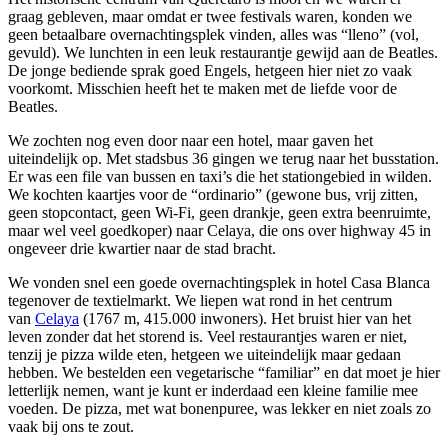
graag gebleven, maar omdat er twee festivals waren, konden we
geen betaalbare overnachtingsplek vinden, alles was “lleno” (vol,
gevuld). We lunchten in een leuk restaurantje gewijd aan de Beatles.
De jonge bediende sprak goed Engels, hetgeen hier niet zo vaak
voorkomt. Misschien heeft het te maken met de liefde voor de
Beatles.
We zochten nog even door naar een hotel, maar gaven het
uiteindelijk op. Met stadsbus 36 gingen we terug naar het busstation.
Er was een file van bussen en taxi’s die het stationgebied in wilden.
We kochten kaartjes voor de “ordinario” (gewone bus, vrij zitten,
geen stopcontact, geen Wi-Fi, geen drankje, geen extra beenruimte,
maar wel veel goedkoper) naar Celaya, die ons over highway 45 in
ongeveer drie kwartier naar de stad bracht.
We vonden snel een goede overnachtingsplek in hotel Casa Blanca
tegenover de textielmarkt. We liepen wat rond in het centrum
van
Celaya
(1767 m, 415.000 inwoners). Het bruist hier van het
leven zonder dat het storend is. Veel restaurantjes waren er niet,
tenzij je pizza wilde eten, hetgeen we uiteindelijk maar gedaan
hebben. We bestelden een vegetarische “familiar” en dat moet je hier
letterlijk nemen, want je kunt er inderdaad een kleine familie mee
voeden. De pizza, met wat bonenpuree, was lekker en niet zoals zo
vaak bij ons te zout.