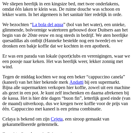
We sliepen heerlijk in een kingsize bed, met twee onderlakens,
omdat één laken te klein was. De ruime douche was schoon en
lekker warm. In het algemeen is het sanitair hier redelijk in orde.
We bezochten “
La bola del aqua
” (bol van het water), een unieke,
glimmende, bolvormige watertoren gebouwd door Duitsers aan het
begin van de 20ste eeuw en nog steeds in bedrijf. We aten heerlijke
quesadillas als ontbijt (Hanneke bestelde nog een tweede) en we
dronken een bakje koffie dat we kochten in een apotheek.
Er was een parada van lokale (sport)clubs en verenigingen, waar we
een poosje naar keken. Het was heerlijk weer, lekker zonnig met
wind.
Tegen de middag kochten we nog een beker “cappuccino canela”
(kaneel) van het hier bekende merk
Andatti
bij een supermarkt.
Bijna alle supermarkten verkopen hier koffie, zowel uit een machine
als gezet in een pot. Je kunt zelf inschenken en daarna afrekenen bij
de kassa. Het is hier drie dagen “buon fin”, letterlijk goed einde (van
de maand) uitverkoop, dus we kregen twee koffie voor de prijs van
één. Cappuccino met kaneel is een prima combinatie.
Celaya is bekend om zijn
Cejeta
, een siroop gemaakt van
gekaramelliseerde geitenmelk.