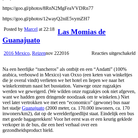
https://goo.gl/photos/8RnN2MgFeaVVDRn77
https://goo.gl/photos/12wayQ2niE5vymZH7
Posted by
Marcel
at 22:18
Las Momias de
Guanajuato
v
2016 Mexico
,
Reizen
nov
22
2016
Reacties uitgeschakeld
L
M
Na een heerlijke “rancheros” als ontbijt en een “Andatti” (100%
d
arabica, verbouwd in Mexico) van Oxxo (een keten van winkeltjes
G
die je overal vindt) verlieten we het hotel en liepen we naar het
winkelcentrum naast het busstation. Vanwege onze rugzakjes
werden we geweigerd. (We wilden onze rugzakjes ook niet afgeven,
want we hadden geen dringende noodzaak om te winkelen.) Niet
veel later vertrokken we met een “economico” (gewone) bus naar
het stadje
Guanajuato
(2000 meter, ca. 170.000 inwoners, ca. 170
inwoners/km2), dat op de werelderfgoedlijst staat. Eindelijk een bus
met goede bagagerekken! Voor het eerst was er een keurig geklede
verkoper in de bus, die een heel verhaal over een
gezondheidsproduct hield.