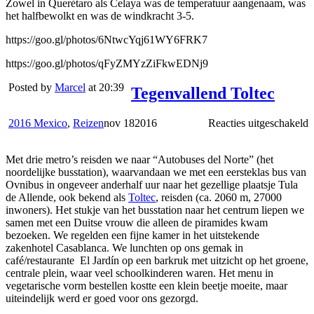
Zowel in Querétaro als Celaya was de temperatuur aangenaam, was
het halfbewolkt en was de windkracht 3-5.
https://goo.gl/photos/6NtwcYqj61WY6FRK7
https://goo.gl/photos/qFyZMYzZiFkwEDNj9
Posted by
Marcel
at 20:39
Tegenvallend Toltec
v
2016 Mexico
,
Reizen
nov
18
2016
Reacties uitgeschakeld
T
T
Met drie metro’s reisden we naar “Autobuses del Norte” (het
noordelijke busstation), waarvandaan we met een eersteklas bus van
Ovnibus in ongeveer anderhalf uur naar het gezellige plaatsje Tula
de Allende, ook bekend als
Toltec
, reisden (ca. 2060 m, 27000
inwoners). Het stukje van het busstation naar het centrum liepen we
samen met een Duitse vrouw die alleen de piramides kwam
bezoeken. We regelden een fijne kamer in het uitstekende
zakenhotel Casablanca. We lunchten op ons gemak in
café/restaurante El Jardín op een barkruk met uitzicht op het groene,
centrale plein, waar veel schoolkinderen waren. Het menu in
vegetarische vorm bestellen kostte een klein beetje moeite, maar
uiteindelijk werd er goed voor ons gezorgd.